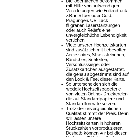
Die Oberflächen bekommen
mit Hilfe von aufwendigen
Veredelungen wie Foliendruck
z.B. in Silber oder Gold,
Prägungen, UV-Lack ,
filigranen Laserstanzungen
oder auch Reliefs eine
unvergleichliche Lebendigkeit
verliehen.
Viele unserer Hochzeitskarten
sind zusätzlich mit liebevollen
Accessoires, Strasssteinchen,
Bändchen, Schleifen,
Verschlusssiegel oder
Zusatzkartchen ausgestattet,
die genau abgestimmt sind auf
den Look & Feel dieser Karte.
So unterscheiden sich die
weddix Hochzeitspapeterie
von vielen Online- Druckereien,
die auf Standardpapiere und
Standardformate setzen.
Trotz der unvergleichlichen
Qualität stimmt der Preis. Denn
wir lassen unsere
Hochzeitskarten in höheren
Stückzahlen vorproduzieren.
Deshalb können wir bei dieser