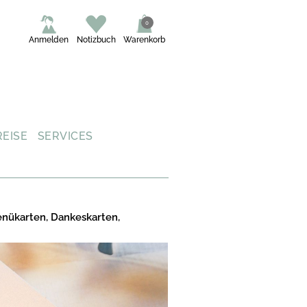
0
Anmelden
Notizbuch
Warenkorb
REISE
SERVICES
enükarten, Dankeskarten,