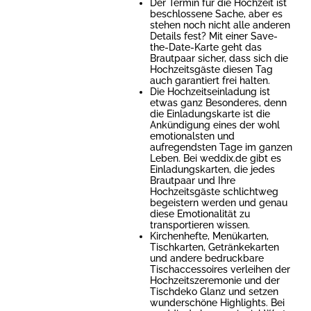
Der Termin für die Hochzeit ist
beschlossene Sache, aber es
stehen noch nicht alle anderen
Details fest? Mit einer Save-
the-Date-Karte geht das
Brautpaar sicher, dass sich die
Hochzeitsgäste diesen Tag
auch garantiert frei halten.
Die Hochzeitseinladung ist
etwas ganz Besonderes, denn
die Einladungskarte ist die
Ankündigung eines der wohl
emotionalsten und
aufregendsten Tage im ganzen
Leben. Bei weddix.de gibt es
Einladungskarten, die jedes
Brautpaar und Ihre
Hochzeitsgäste schlichtweg
begeistern werden und genau
diese Emotionalität zu
transportieren wissen.
Kirchenhefte, Menükarten,
Tischkarten, Getränkekarten
und andere bedruckbare
Tischaccessoires verleihen der
Hochzeitszeremonie und der
Tischdeko Glanz und setzen
wunderschöne Highlights. Bei