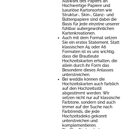
Auswahl des Papiers an.
Hochwertige Papiere und
luxuriöse Kartonsorten wie
Struktur-, Skin-, Glanz- und
Büttenpapiere sind dabei die
Basis für jede einzelne unserer
fühlbar außergewöhnlichen
Kartenkreationen.
Auch mit dem Format setzen
Sie ein erstes Statement. Statt
klassischen A5 oder A6
Formaten ist es uns wichtig,
dass die Brautleute
Hochzeitskarten erhalten, die
allein durch ihr Form das
Besondere dieses Anlasses
unterstreichen.
Bei weddix können die
Hochzeitskarten auch farblich
auf den Hochzeitsstil
abgestimmt werden. Wir
setzen nicht nur auf klassische
Farbtone, sondern sind auch
immer auf der Suche nach
Farbtrends, die jede
Hochzeitsdeko gekonnt
unterstreichen und
komplementieren.