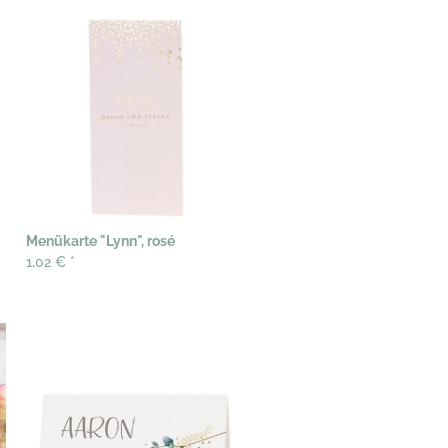
Menükarte "Lynn", rosé
1,02 €
*