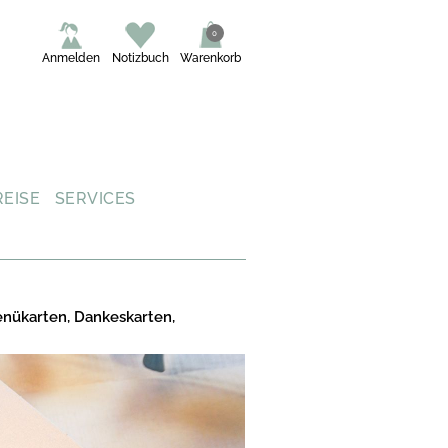
0
Anmelden
Notizbuch
Warenkorb
REISE
SERVICES
enükarten, Dankeskarten,