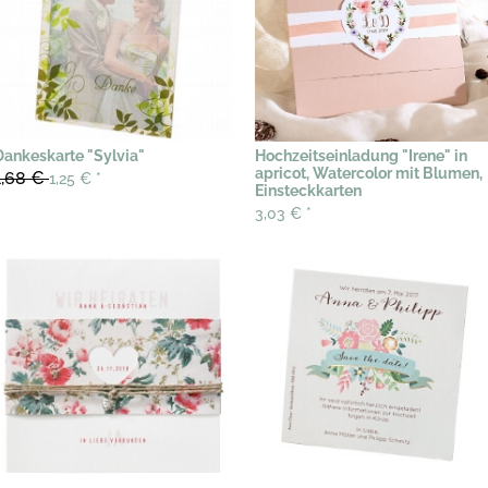
Dankeskarte "Sylvia"
Hochzeitseinladung "Irene" in
apricot, Watercolor mit Blumen,
1,68 €
1,25 €
*
Einsteckkarten
3,03 €
*