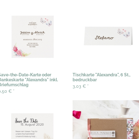
Save-the-Date-Karte oder
Tischkarte "Alexandra", 6 St.,
Dankeskarte "Alexandra" inkl.
bedruckbar
Briefumschlag
3,03 €
*
0,50 €
*