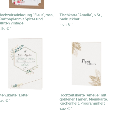
Hochzeitseinladung "Fleur", rosa,
Tischkarte "Amelie", 6 St.,
Kraftpapier mit Spitze und
bedruckbar
Blüten Vintage
3,03 €
*
3,89 €
*
Menükarte "Lotte"
Hochzeitskarte "Amelie" mit
goldenen Farnen, Menükarte,
1,19 €
*
Kirchenheft, Programmheft
1,02 €
*