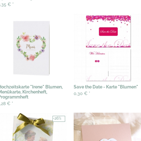
2,35 €
*
Hochzeitskarte "Irene" Blumen,
Save the Date - Karte "Blumen"
Menükarte, Kirchenheft,
0,30 €
*
Programmheft
1,28 €
*
-26%