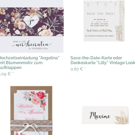
Hochzeitseinladung "Angelina"
Save-the-Date-Karte oder
mit Blumenmotiv zum
Dankeskarte "Lilly" Vintage Loo
Aufklappen
0,67 €
*
2,09 €
*