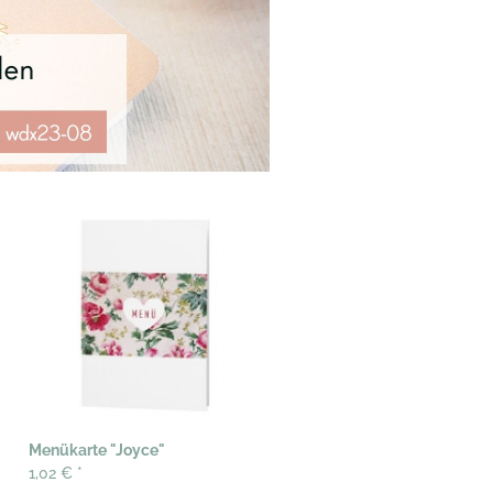
Menükarte "Joyce"
1,02 €
*