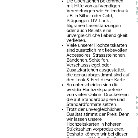
Die Oberflächen bekommen
mit Hilfe von aufwendigen
Veredelungen wie Foliendruck
z.B. in Silber oder Gold,
Prägungen, UV-Lack ,
filigranen Laserstanzungen
oder auch Reliefs eine
unvergleichliche Lebendigkeit
verliehen.
Viele unserer Hochzeitskarten
sind zusätzlich mit liebevollen
Accessoires, Strasssteinchen,
Bändchen, Schleifen,
Verschlusssiegel oder
Zusatzkartchen ausgestattet,
die genau abgestimmt sind auf
den Look & Feel dieser Karte.
So unterscheiden sich die
weddix Hochzeitspapeterie
von vielen Online- Druckereien,
die auf Standardpapiere und
Standardformate setzen.
Trotz der unvergleichlichen
Qualität stimmt der Preis. Denn
wir lassen unsere
Hochzeitskarten in höheren
Stückzahlen vorproduzieren.
Deshalb können wir bei dieser