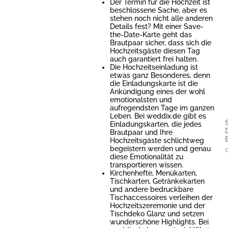
Der Termin für die Hochzeit ist
beschlossene Sache, aber es
stehen noch nicht alle anderen
Details fest? Mit einer Save-
the-Date-Karte geht das
Brautpaar sicher, dass sich die
Hochzeitsgäste diesen Tag
auch garantiert frei halten.
Die Hochzeitseinladung ist
etwas ganz Besonderes, denn
die Einladungskarte ist die
Ankündigung eines der wohl
emotionalsten und
aufregendsten Tage im ganzen
Leben. Bei weddix.de gibt es
Einladungskarten, die jedes
Brautpaar und Ihre
Hochzeitsgäste schlichtweg
begeistern werden und genau
diese Emotionalität zu
transportieren wissen.
Kirchenhefte, Menükarten,
Tischkarten, Getränkekarten
und andere bedruckbare
Tischaccessoires verleihen der
Hochzeitszeremonie und der
Tischdeko Glanz und setzen
wunderschöne Highlights. Bei