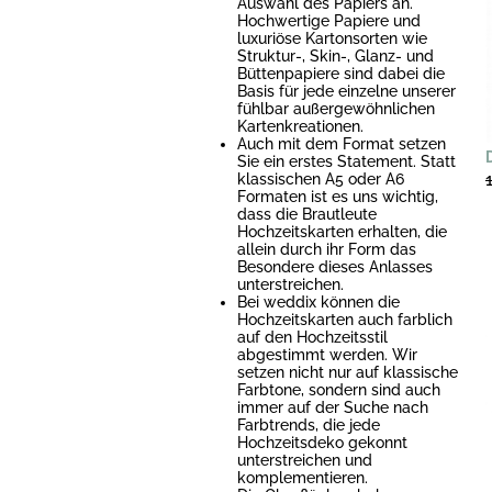
Auswahl des Papiers an.
Hochwertige Papiere und
luxuriöse Kartonsorten wie
Struktur-, Skin-, Glanz- und
Büttenpapiere sind dabei die
Basis für jede einzelne unserer
fühlbar außergewöhnlichen
Kartenkreationen.
Auch mit dem Format setzen
Sie ein erstes Statement. Statt
klassischen A5 oder A6
Formaten ist es uns wichtig,
dass die Brautleute
Hochzeitskarten erhalten, die
allein durch ihr Form das
Besondere dieses Anlasses
unterstreichen.
Bei weddix können die
Hochzeitskarten auch farblich
auf den Hochzeitsstil
abgestimmt werden. Wir
setzen nicht nur auf klassische
Farbtone, sondern sind auch
immer auf der Suche nach
Farbtrends, die jede
Hochzeitsdeko gekonnt
unterstreichen und
komplementieren.