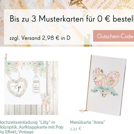
Hochzeitseinladung "Lilly" in
Menükarte "Anna"
Holzoptik, Aufklappkarte mit Pop
1,32 €
*
Up Effekt, Vintage