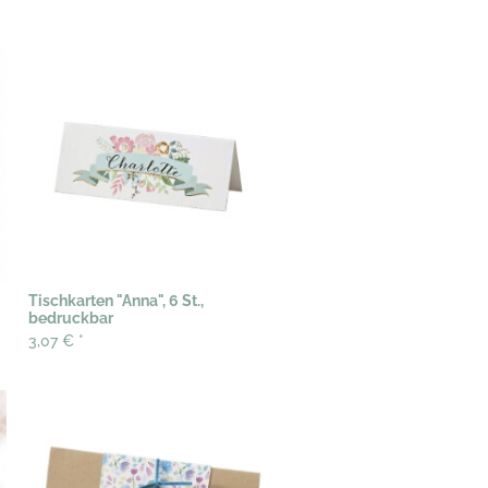
Tischkarten "Anna", 6 St.,
bedruckbar
3,07 €
*