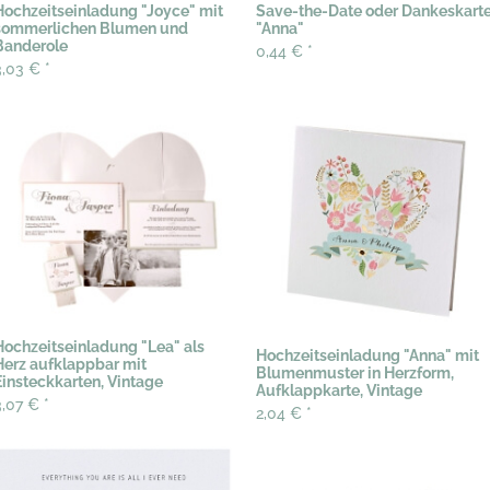
Hochzeitseinladung "Joyce" mit
Save-the-Date oder Dankeskart
sommerlichen Blumen und
"Anna"
Banderole
0,44 €
*
3,03 €
*
Hochzeitseinladung "Lea" als
Hochzeitseinladung "Anna" mit
Herz aufklappbar mit
Blumenmuster in Herzform,
Einsteckkarten, Vintage
Aufklappkarte, Vintage
3,07 €
*
2,04 €
*