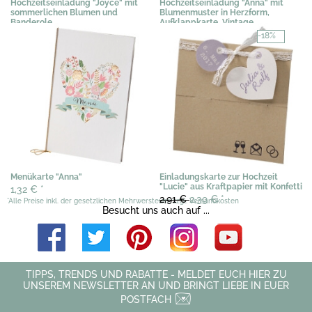
Hochzeitseinladung "Joyce" mit
Hochzeitseinladung "Anna" mit
sommerlichen Blumen und
Blumenmuster in Herzform,
Banderole
Aufklappkarte, Vintage
3,03 €
*
2,04 €
*
-18%
Menükarte "Anna"
Einladungskarte zur Hochzeit
"Lucie" aus Kraftpapier mit Konfetti
1,32 €
*
2,91 €
2,39 €
*
*Alle Preise inkl. der gesetzlichen Mehrwersteuer, zzgl. Versandkosten
Besucht uns auch auf ...
TIPPS, TRENDS UND RABATTE - MELDET EUCH HIER ZU
UNSEREM NEWSLETTER AN UND BRINGT LIEBE IN EUER
POSTFACH