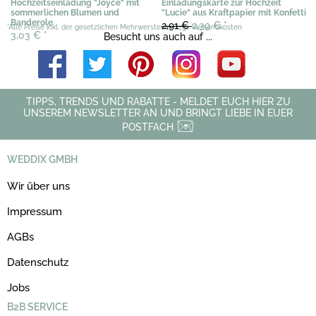
Hochzeitseinladung "Joyce" mit
Einladungskarte zur Hochzeit
sommerlichen Blumen und
"Lucie" aus Kraftpapier mit Konfetti
Banderole
2,91 €
2,39 €
*
*Alle Preise inkl. der gesetzlichen Mehrwersteuer, zzgl. Versandkosten
3,03 €
*
Besucht uns auch auf ...
TIPPS, TRENDS UND RABATTE - MELDET EUCH HIER ZU
UNSEREM NEWSLETTER AN UND BRINGT LIEBE IN EUER
POSTFACH
WEDDIX GMBH
Wir über uns
Impressum
AGBs
Datenschutz
Jobs
B2B SERVICE