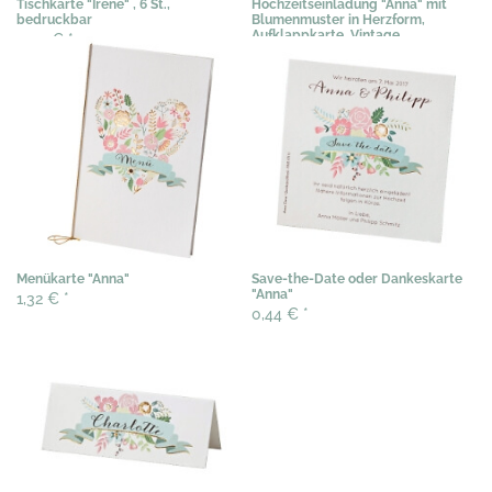
Tischkarte "Irene" , 6 St.,
Hochzeitseinladung "Anna" mit
bedruckbar
Blumenmuster in Herzform,
Aufklappkarte, Vintage
3,03 €
*
2,04 €
*
Menükarte "Anna"
Save-the-Date oder Dankeskarte
"Anna"
1,32 €
*
0,44 €
*