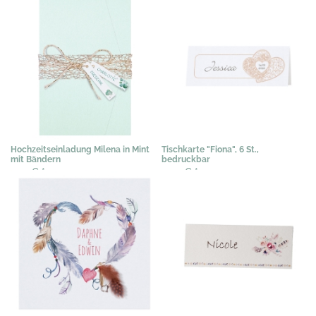
2,04 €
*
Hochzeitseinladung Milena in Mint
Tischkarte "Fiona", 6 St.,
mit Bändern
bedruckbar
3,19 €
*
3,03 €
*