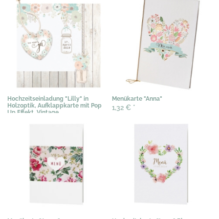
Hochzeitseinladung "Lilly" in
Menükarte "Anna"
Holzoptik, Aufklappkarte mit Pop
1,32 €
*
Up Effekt, Vintage
2,35 €
*