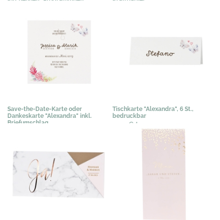
1,02 €
*
1,90 €
*
Save-the-Date-Karte oder
Tischkarte "Alexandra", 6 St.,
Dankeskarte "Alexandra" inkl.
bedruckbar
Briefumschlag
3,03 €
*
0,50 €
*