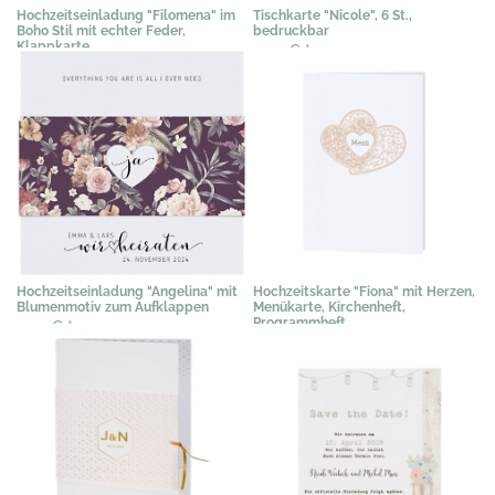
Hochzeitseinladung "Filomena" im
Tischkarte "Nicole", 6 St.,
Boho Stil mit echter Feder,
bedruckbar
Klappkarte
3,03 €
*
2,35 €
*
Hochzeitseinladung "Angelina" mit
Hochzeitskarte "Fiona" mit Herzen,
Blumenmotiv zum Aufklappen
Menükarte, Kirchenheft,
Programmheft
2,09 €
*
1,02 €
*