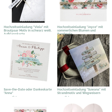
Hochzeitseinladung "Viola" mit
Hochzeitseinladung "Joyce" mit
Brautpaar Motiv in schwarz weiß,
sommerlichen Blumen und
Aufklappkarte
Banderole
3,58 €
*
3,03 €
*
Save-the-Date oder Dankeskarte
Hochzeitseinladung "Suwana" mit
"Anna"
Strandmotiv und Wegweisern
0,44 €
*
1,79 €
*