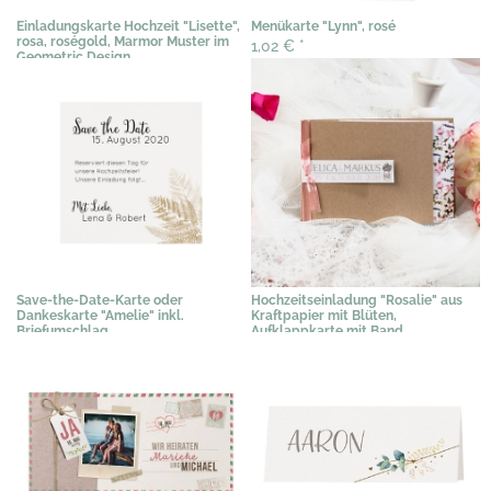
Einladungskarte Hochzeit "Lisette",
Menükarte "Lynn", rosé
rosa, roségold, Marmor Muster im
1,02 €
*
Geometric Design
1,94 €
*
Save-the-Date-Karte oder
Hochzeitseinladung "Rosalie" aus
Dankeskarte "Amelie" inkl.
Kraftpapier mit Blüten,
Briefumschlag
Aufklappkarte mit Band
0,51 €
*
2,35 €
*