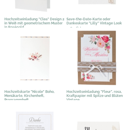
Hochzeitseinladung "Clea" Design 2
Save-the-Date-Karte oder
in Weiß mit geometrischem Muster
Dankeskarte "Lilly" Vintage Look
in Roségold
0,67 €
*
3,58 €
*
Hochzeitskarte "Nicole" Boho,
Hochzeitseinladung "Fleur", rosa,
Menükarte, Kirchenheft,
Kraftpapier mit Spitze und Blüten
Programmheft
Vintage
1,02 €
*
3,89 €
*