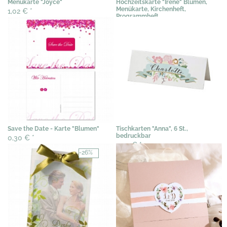
Menükarte "Joyce"
Hochzeitskarte "Irene" Blumen,
Menükarte, Kirchenheft,
1,02 €
*
Programmheft
1,28 €
*
Save the Date - Karte "Blumen"
Tischkarten "Anna", 6 St.,
bedruckbar
0,30 €
*
3,07 €
*
-26%