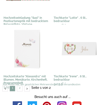
Hochzeitseinladung "Susi" in
Tischkarte "Lotte" , 6 St.,
Postkartenoptik mit bedrucktem
bedruckbar
Polaroidfoto, Vintage
3,40 €
*
2,35 €
*
Hochzeitskarte "Alexandra" mit
Tischkarte "Irene" , 6 St.,
Blumen, Menükarte, Kirchenheft,
bedruckbar
Programmheft
3,03 €
*
*Alle Preise inkl. der gesetzlichen Mehrwersteuer, zzgl. Versandkosten
1,02 €
*
Seite 1 von 2
1
2
Besucht uns auch auf ...