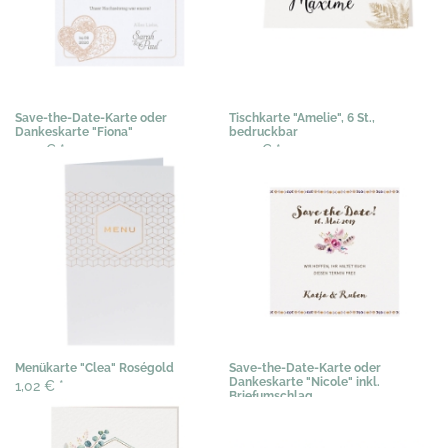
Save-the-Date-Karte oder
Tischkarte "Amelie", 6 St.,
Dankeskarte "Fiona"
bedruckbar
0,51 €
*
3,03 €
*
Menükarte "Clea" Roségold
Save-the-Date-Karte oder
Dankeskarte "Nicole" inkl.
1,02 €
*
Briefumschlag
0,67 €
*