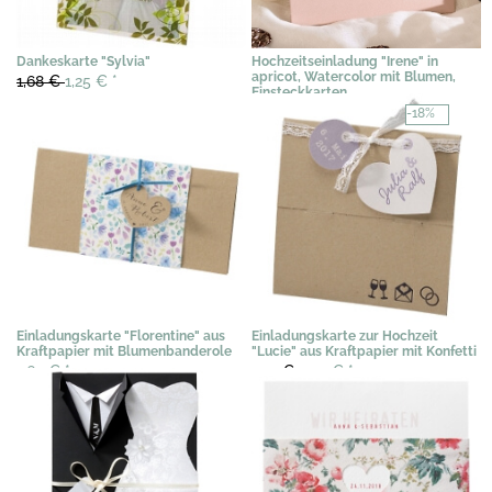
Dankeskarte "Sylvia"
Hochzeitseinladung "Irene" in
apricot, Watercolor mit Blumen,
1,68 €
1,25 €
*
Einsteckkarten
3,03 €
*
-18%
Einladungskarte "Florentine" aus
Einladungskarte zur Hochzeit
Kraftpapier mit Blumenbanderole
"Lucie" aus Kraftpapier mit Konfetti
1,63 €
*
2,91 €
2,39 €
*