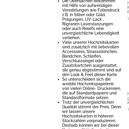
Die Oberflächen bekommen
mit Hilfe von aufwendigen
Veredelungen wie Foliendruck
z.B. in Silber oder Gold,
Prägungen, UV-Lack ,
filigranen Laserstanzungen
oder auch Reliefs eine
unvergleichliche Lebendigkeit
verliehen.
Viele unserer Hochzeitskarten
sind zusätzlich mit liebevollen
Accessoires, Strasssteinchen,
Bändchen, Schleifen,
Verschlusssiegel oder
Zusatzkartchen ausgestattet,
die genau abgestimmt sind auf
den Look & Feel dieser Karte.
So unterscheiden sich die
weddix Hochzeitspapeterie
von vielen Online- Druckereien,
die auf Standardpapiere und
Standardformate setzen.
Trotz der unvergleichlichen
Qualität stimmt der Preis. Denn
wir lassen unsere
Hochzeitskarten in höheren
Stückzahlen vorproduzieren.
Deshalb können wir bei dieser