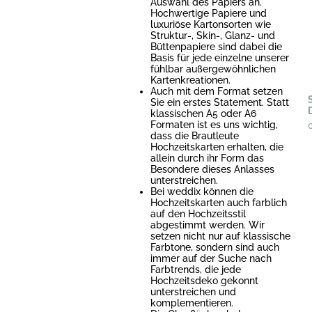
Auswahl des Papiers an.
Hochwertige Papiere und
luxuriöse Kartonsorten wie
Struktur-, Skin-, Glanz- und
Büttenpapiere sind dabei die
Basis für jede einzelne unserer
fühlbar außergewöhnlichen
Kartenkreationen.
Auch mit dem Format setzen
Sie ein erstes Statement. Statt
klassischen A5 oder A6
Formaten ist es uns wichtig,
dass die Brautleute
Hochzeitskarten erhalten, die
allein durch ihr Form das
Besondere dieses Anlasses
unterstreichen.
Bei weddix können die
Hochzeitskarten auch farblich
auf den Hochzeitsstil
abgestimmt werden. Wir
setzen nicht nur auf klassische
Farbtone, sondern sind auch
immer auf der Suche nach
Farbtrends, die jede
Hochzeitsdeko gekonnt
unterstreichen und
komplementieren.