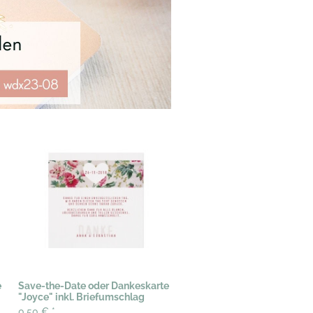
e
Save-the-Date oder Dankeskarte
"Joyce" inkl. Briefumschlag
0,50 €
*