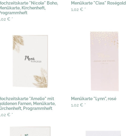
Hochzeitskarte "Nicole" Boho,
Menükarte "Clea" Roségold
Menükarte, Kirchenheft,
1,02 €
*
Programmheft
1,02 €
*
Hochzeitskarte "Amelie" mit
Menükarte "Lynn", rosé
goldenen Farnen, Menükarte,
1,02 €
*
Kirchenheft, Programmheft
1,02 €
*