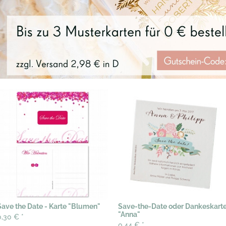
Save the Date - Karte "Blumen"
Save-the-Date oder Dankeskart
"Anna"
0,30 €
*
0,44 €
*