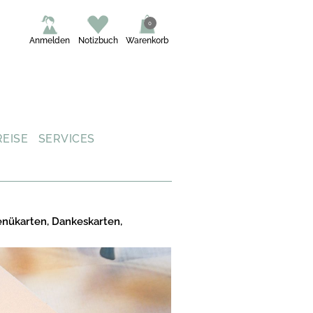
0
Anmelden
Notizbuch
Warenkorb
REISE
SERVICES
enükarten, Dankeskarten,