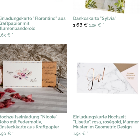
Einladungskarte "Florentine" aus
Dankeskarte "Sylvia"
Kraftpapier mit
1,68 €
1,25 €
*
Blumenbanderole
1,63 €
*
Hochzeitseinladung "Nicole"
Einladungskarte Hochzeit
Boho mit Federmotiv,
"Lisette", rosa, roségold, Marmor
Einsteckkarte aus Kraftpapier
Muster im Geometric Design
1,90 €
*
1,94 €
*