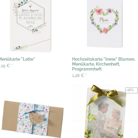
Menükarte "Lotte"
Hochzeitskarte "Irene" Blumen,
Menükarte, Kirchenheft,
1,19 €
*
Programmheft
1,28 €
*
-26%