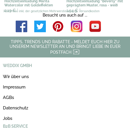
Hochzeitseinladung Marita
Hochzeitseinladung "Beverly" mit
Watercolor mit Goldeffekten
geprägtem Muster, rosa - weiß
2,19 €
*
1,94 €
*
*Alle Preise inkl. der gesetzlichen Mehrwersteuer, zzgl. Versandkosten
Besucht uns auch auf ...
TIPPS, TRENDS UND RABATTE - MELDET EUCH HIER ZU
UNSEREM NEWSLETTER AN UND BRINGT LIEBE IN EUER
POSTFACH
WEDDIX GMBH
Wir über uns
Impressum
AGBs
Datenschutz
Jobs
B2B SERVICE