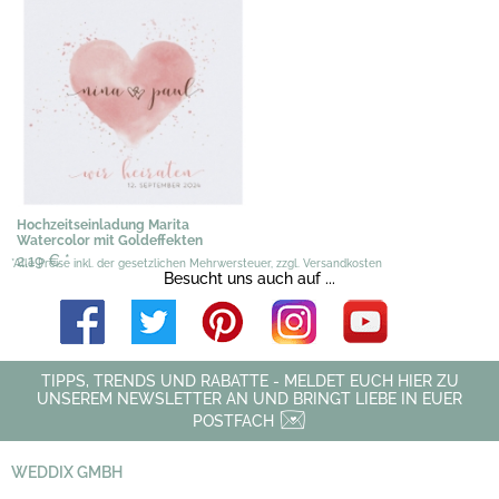
Hochzeitseinladung Marita
Watercolor mit Goldeffekten
2,19 €
*
*Alle Preise inkl. der gesetzlichen Mehrwersteuer, zzgl. Versandkosten
Besucht uns auch auf ...
TIPPS, TRENDS UND RABATTE - MELDET EUCH HIER ZU
UNSEREM NEWSLETTER AN UND BRINGT LIEBE IN EUER
POSTFACH
WEDDIX GMBH