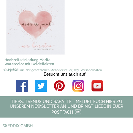
Hochzeitseinladung Marita
Watercolor mit Goldeffekten
2,19 €
*
*Alle Preise inkl. der gesetzlichen Mehrwersteuer, zzgl. Versandkosten
Besucht uns auch auf ...
TIPPS, TRENDS UND RABATTE - MELDET EUCH HIER ZU
UNSEREM NEWSLETTER AN UND BRINGT LIEBE IN EUER
POSTFACH
WEDDIX GMBH