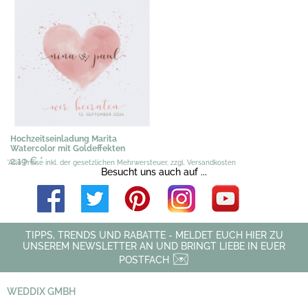
Hochzeitseinladung Marita
Watercolor mit Goldeffekten
2,19 €
*
*Alle Preise inkl. der gesetzlichen Mehrwersteuer, zzgl. Versandkosten
Besucht uns auch auf ...
TIPPS, TRENDS UND RABATTE - MELDET EUCH HIER ZU
UNSEREM NEWSLETTER AN UND BRINGT LIEBE IN EUER
POSTFACH
WEDDIX GMBH