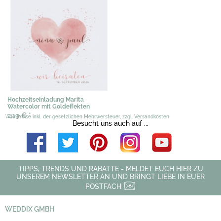
Hochzeitseinladung Marita
Watercolor mit Goldeffekten
2,19 €
*
*Alle Preise inkl. der gesetzlichen Mehrwersteuer, zzgl. Versandkosten
Besucht uns auch auf ...
TIPPS, TRENDS UND RABATTE - MELDET EUCH HIER ZU
UNSEREM NEWSLETTER AN UND BRINGT LIEBE IN EUER
POSTFACH
WEDDIX GMBH