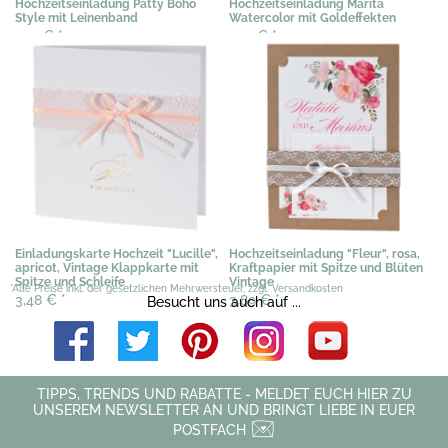
Hochzeitseinladung Patty Boho
Hochzeitseinladung Marita
Style mit Leinenband
Watercolor mit Goldeffekten
2,19 €
*
2,19 €
*
Einladungskarte Hochzeit "Lucille",
Hochzeitseinladung "Fleur", rosa,
apricot, Vintage Klappkarte mit
Kraftpapier mit Spitze und Blüten
Spitze und Schleife
Vintage
*Alle Preise inkl. der gesetzlichen Mehrwersteuer, zzgl. Versandkosten
3,48 €
*
3,89 €
*
Besucht uns auch auf ...
TIPPS, TRENDS UND RABATTE - MELDET EUCH HIER ZU
UNSEREM NEWSLETTER AN UND BRINGT LIEBE IN EUER
POSTFACH