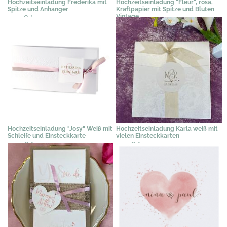
Hochzeitseinladung Frederika mit
Hochzeitseinladung "Fleur", rosa,
Spitze und Anhänger
Kraftpapier mit Spitze und Blüten
Vintage
2,39 €
*
3,89 €
*
Hochzeitseinladung "Josy" Weiß mit
Hochzeitseinladung Karla weiß mit
Schleife und Einsteckkarte
vielen Einsteckkarten
2,04 €
*
2,19 €
*