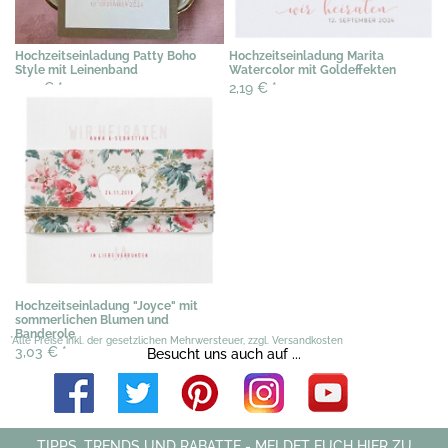
Hochzeitseinladung Patty Boho
Hochzeitseinladung Marita
Style mit Leinenband
Watercolor mit Goldeffekten
2,19 €
*
2,19 €
*
Hochzeitseinladung "Joyce" mit
sommerlichen Blumen und
Banderole
*Alle Preise inkl. der gesetzlichen Mehrwersteuer, zzgl. Versandkosten
3,03 €
*
Besucht uns auch auf ...
TIPPS, TRENDS UND RABATTE - MELDET EUCH HIER ZU