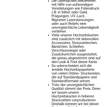
Die Oberflächen bekommen
mit Hilfe von aufwendigen
Veredelungen wie Foliendruck
z.B. in Silber oder Gold,
Prägungen, UV-Lack ,
filigranen Laserstanzungen
oder auch Reliefs eine
unvergleichliche Lebendigkeit
verliehen.
Viele unserer Hochzeitskarten
sind zusätzlich mit liebevollen
Accessoires, Strasssteinchen,
Bändchen, Schleifen,
Verschlusssiegel oder
Zusatzkartchen ausgestattet,
die genau abgestimmt sind auf
den Look & Feel dieser Karte.
So unterscheiden sich die
weddix Hochzeitspapeterie
von vielen Online- Druckereien,
die auf Standardpapiere und
Standardformate setzen.
Trotz der unvergleichlichen
Qualität stimmt der Preis. Denn
wir lassen unsere
Hochzeitskarten in höheren
Stückzahlen vorproduzieren.
Deshalb können wir bei dieser