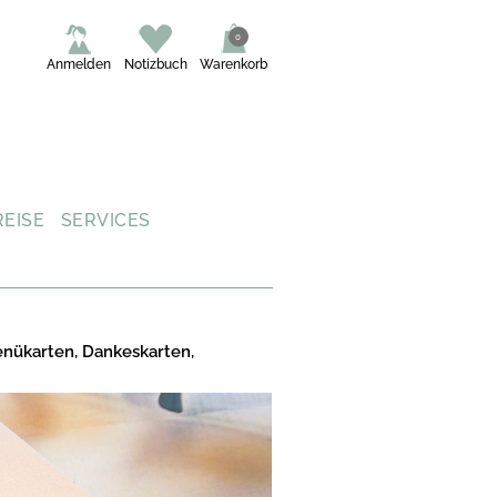
0
Anmelden
Notizbuch
Warenkorb
REISE
SERVICES
enükarten, Dankeskarten,