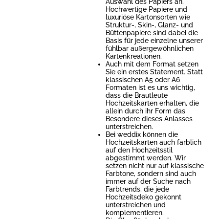
Auswahl des Papiers an.
Hochwertige Papiere und
luxuriöse Kartonsorten wie
Struktur-, Skin-, Glanz- und
Büttenpapiere sind dabei die
Basis für jede einzelne unserer
fühlbar außergewöhnlichen
Kartenkreationen.
Auch mit dem Format setzen
Sie ein erstes Statement. Statt
klassischen A5 oder A6
Formaten ist es uns wichtig,
dass die Brautleute
Hochzeitskarten erhalten, die
allein durch ihr Form das
Besondere dieses Anlasses
unterstreichen.
Bei weddix können die
Hochzeitskarten auch farblich
auf den Hochzeitsstil
abgestimmt werden. Wir
setzen nicht nur auf klassische
Farbtone, sondern sind auch
immer auf der Suche nach
Farbtrends, die jede
Hochzeitsdeko gekonnt
unterstreichen und
komplementieren.