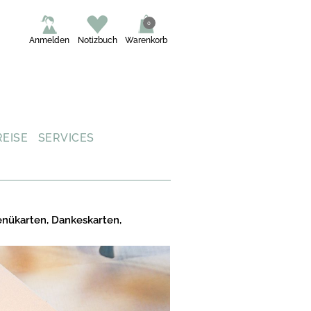
0
Anmelden
Notizbuch
Warenkorb
REISE
SERVICES
enükarten, Dankeskarten,