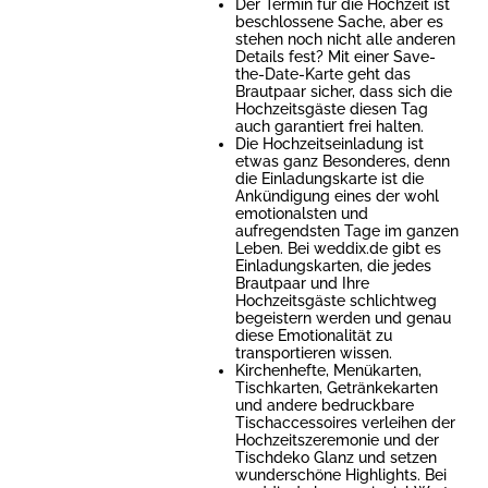
Der Termin für die Hochzeit ist
beschlossene Sache, aber es
stehen noch nicht alle anderen
Details fest? Mit einer Save-
the-Date-Karte geht das
Brautpaar sicher, dass sich die
Hochzeitsgäste diesen Tag
auch garantiert frei halten.
Die Hochzeitseinladung ist
etwas ganz Besonderes, denn
die Einladungskarte ist die
Ankündigung eines der wohl
emotionalsten und
aufregendsten Tage im ganzen
Leben. Bei weddix.de gibt es
Einladungskarten, die jedes
Brautpaar und Ihre
Hochzeitsgäste schlichtweg
begeistern werden und genau
diese Emotionalität zu
transportieren wissen.
Kirchenhefte, Menükarten,
Tischkarten, Getränkekarten
und andere bedruckbare
Tischaccessoires verleihen der
Hochzeitszeremonie und der
Tischdeko Glanz und setzen
wunderschöne Highlights. Bei