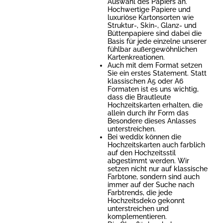
Auswahl des Papiers an.
Hochwertige Papiere und
luxuriöse Kartonsorten wie
Struktur-, Skin-, Glanz- und
Büttenpapiere sind dabei die
Basis für jede einzelne unserer
fühlbar außergewöhnlichen
Kartenkreationen.
Auch mit dem Format setzen
Sie ein erstes Statement. Statt
klassischen A5 oder A6
Formaten ist es uns wichtig,
dass die Brautleute
Hochzeitskarten erhalten, die
allein durch ihr Form das
Besondere dieses Anlasses
unterstreichen.
Bei weddix können die
Hochzeitskarten auch farblich
auf den Hochzeitsstil
abgestimmt werden. Wir
setzen nicht nur auf klassische
Farbtone, sondern sind auch
immer auf der Suche nach
Farbtrends, die jede
Hochzeitsdeko gekonnt
unterstreichen und
komplementieren.