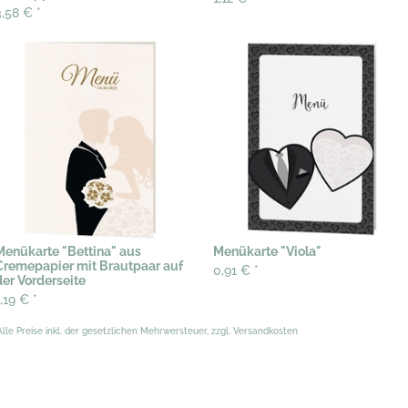
3,58 €
*
Menükarte "Bettina" aus
Menükarte "Viola"
Cremepapier mit Brautpaar auf
0,91 €
*
der Vorderseite
1,19 €
*
Alle Preise inkl. der gesetzlichen Mehrwersteuer, zzgl. Versandkosten