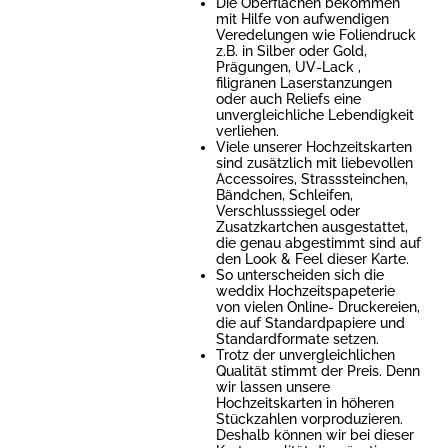
Die Oberflächen bekommen
mit Hilfe von aufwendigen
Veredelungen wie Foliendruck
z.B. in Silber oder Gold,
Prägungen, UV-Lack ,
filigranen Laserstanzungen
oder auch Reliefs eine
unvergleichliche Lebendigkeit
verliehen.
Viele unserer Hochzeitskarten
sind zusätzlich mit liebevollen
Accessoires, Strasssteinchen,
Bändchen, Schleifen,
Verschlusssiegel oder
Zusatzkartchen ausgestattet,
die genau abgestimmt sind auf
den Look & Feel dieser Karte.
So unterscheiden sich die
weddix Hochzeitspapeterie
von vielen Online- Druckereien,
die auf Standardpapiere und
Standardformate setzen.
Trotz der unvergleichlichen
Qualität stimmt der Preis. Denn
wir lassen unsere
Hochzeitskarten in höheren
Stückzahlen vorproduzieren.
Deshalb können wir bei dieser