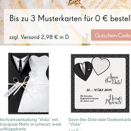
Hochzeitseinladung "Viola" mit
Save-the-Date oder Dankeskart
Brautpaar Motiv in schwarz weiß,
"Viola"
Aufklappkarte
1,12 €
*