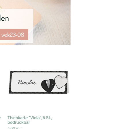
e
Tischkarte "Viola", 6 St.,
bedruckbar
2,66 €
*