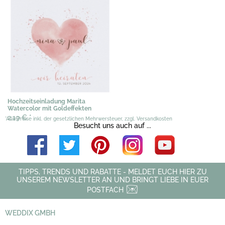
Hochzeitseinladung Marita
Watercolor mit Goldeffekten
2,19 €
*
*Alle Preise inkl. der gesetzlichen Mehrwersteuer, zzgl. Versandkosten
Besucht uns auch auf ...
TIPPS, TRENDS UND RABATTE - MELDET EUCH HIER ZU
UNSEREM NEWSLETTER AN UND BRINGT LIEBE IN EUER
POSTFACH
WEDDIX GMBH