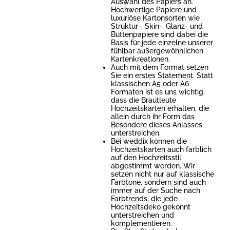
Auswahl des Papiers an.
Hochwertige Papiere und
luxuriöse Kartonsorten wie
Struktur-, Skin-, Glanz- und
Büttenpapiere sind dabei die
Basis für jede einzelne unserer
fühlbar außergewöhnlichen
Kartenkreationen.
Auch mit dem Format setzen
Sie ein erstes Statement. Statt
klassischen A5 oder A6
Formaten ist es uns wichtig,
dass die Brautleute
Hochzeitskarten erhalten, die
allein durch ihr Form das
Besondere dieses Anlasses
unterstreichen.
Bei weddix können die
Hochzeitskarten auch farblich
auf den Hochzeitsstil
abgestimmt werden. Wir
setzen nicht nur auf klassische
Farbtone, sondern sind auch
immer auf der Suche nach
Farbtrends, die jede
Hochzeitsdeko gekonnt
unterstreichen und
komplementieren.