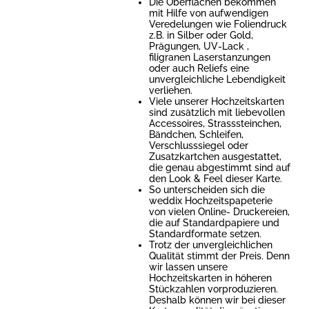
Die Oberflächen bekommen
mit Hilfe von aufwendigen
Veredelungen wie Foliendruck
z.B. in Silber oder Gold,
Prägungen, UV-Lack ,
filigranen Laserstanzungen
oder auch Reliefs eine
unvergleichliche Lebendigkeit
verliehen.
Viele unserer Hochzeitskarten
sind zusätzlich mit liebevollen
Accessoires, Strasssteinchen,
Bändchen, Schleifen,
Verschlusssiegel oder
Zusatzkartchen ausgestattet,
die genau abgestimmt sind auf
den Look & Feel dieser Karte.
So unterscheiden sich die
weddix Hochzeitspapeterie
von vielen Online- Druckereien,
die auf Standardpapiere und
Standardformate setzen.
Trotz der unvergleichlichen
Qualität stimmt der Preis. Denn
wir lassen unsere
Hochzeitskarten in höheren
Stückzahlen vorproduzieren.
Deshalb können wir bei dieser