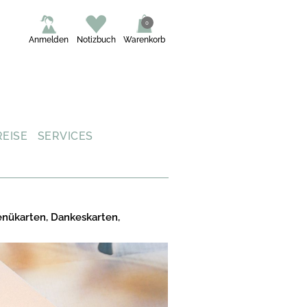
0
Anmelden
Notizbuch
Warenkorb
REISE
SERVICES
enükarten, Dankeskarten,