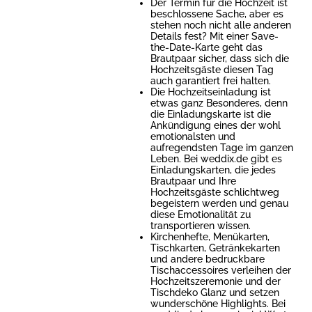
Der Termin für die Hochzeit ist
beschlossene Sache, aber es
stehen noch nicht alle anderen
Details fest? Mit einer Save-
the-Date-Karte geht das
Brautpaar sicher, dass sich die
Hochzeitsgäste diesen Tag
auch garantiert frei halten.
Die Hochzeitseinladung ist
etwas ganz Besonderes, denn
die Einladungskarte ist die
Ankündigung eines der wohl
emotionalsten und
aufregendsten Tage im ganzen
Leben. Bei weddix.de gibt es
Einladungskarten, die jedes
Brautpaar und Ihre
Hochzeitsgäste schlichtweg
begeistern werden und genau
diese Emotionalität zu
transportieren wissen.
Kirchenhefte, Menükarten,
Tischkarten, Getränkekarten
und andere bedruckbare
Tischaccessoires verleihen der
Hochzeitszeremonie und der
Tischdeko Glanz und setzen
wunderschöne Highlights. Bei