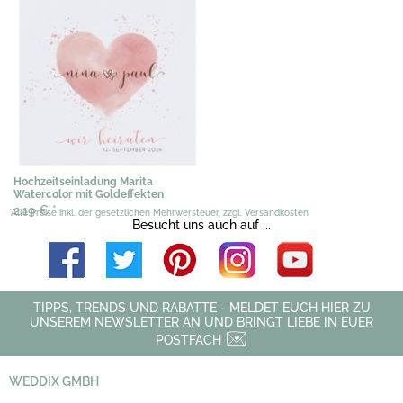
Hochzeitseinladung Marita
Watercolor mit Goldeffekten
2,19 €
*
*Alle Preise inkl. der gesetzlichen Mehrwersteuer, zzgl. Versandkosten
Besucht uns auch auf ...
TIPPS, TRENDS UND RABATTE - MELDET EUCH HIER ZU
UNSEREM NEWSLETTER AN UND BRINGT LIEBE IN EUER
POSTFACH
WEDDIX GMBH