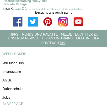
Hochzeitseinladung "Holly" mit
Schleife, Vintage
3,02 €
2,29 €
*
*Alle Preise inkl. der gesetzlichen Mehrwersteuer, zzgl. Versandkosten
Besucht uns auch auf ...
TIPPS, TRENDS UND RABATTE - MELDET EUCH HIER ZU
UNSEREM NEWSLETTER AN UND BRINGT LIEBE IN EUER
POSTFACH
WEDDIX GMBH
Wir über uns
Impressum
AGBs
Datenschutz
Jobs
B2B SERVICE