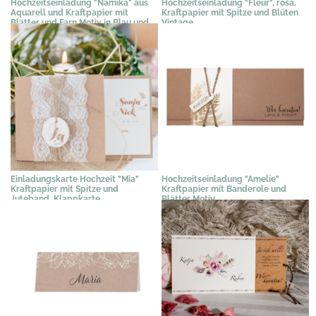
Hochzeitseinladung "Namika" aus
Hochzeitseinladung "Fleur", rosa,
Aquarell und Kraftpapier mit
Kraftpapier mit Spitze und Blüten
Blätter und Farn Motiv in Blau und
Vintage
Grün
3,89 €
*
2,09 €
*
Einladungskarte Hochzeit "Mia"
Hochzeitseinladung "Amelie"
Kraftpapier mit Spitze und
Kraftpapier mit Banderole und
Juteband, Klappkarte
Blätter Motiv
2,76 €
*
2,79 €
*