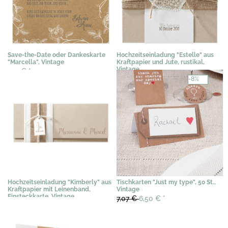
Save-the-Date oder Dankeskarte
Hochzeitseinladung "Estelle" aus
"Marcella", Vintage
Kraftpapier und Jute, rustikal,
Vintage
1,12 €
*
3,29 €
*
-8%
Hochzeitseinladung "Kimberly" aus
Tischkarten "Just my type", 50 St.,
Kraftpapier mit Leinenband,
Vintage
Einsteckkarte, Vintage
7,07 €
6,50 €
*
2,86 €
*