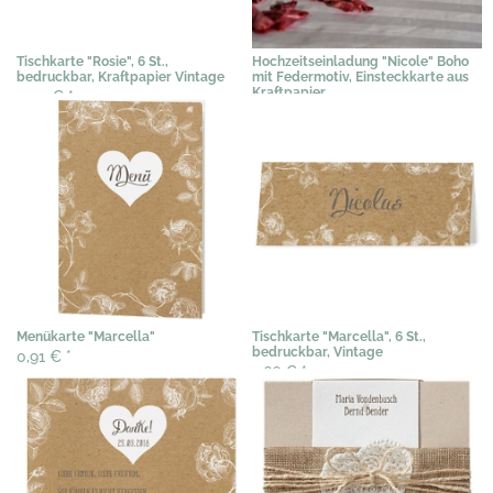
Tischkarte "Rosie", 6 St.,
Hochzeitseinladung "Nicole" Boho
bedruckbar, Kraftpapier Vintage
mit Federmotiv, Einsteckkarte aus
Kraftpapier
3,03 €
*
1,90 €
*
Menükarte "Marcella"
Tischkarte "Marcella", 6 St.,
bedruckbar, Vintage
0,91 €
*
2,66 €
*