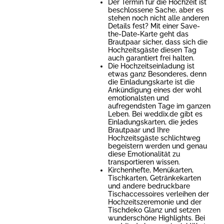
Der Termin für die Hochzeit ist
beschlossene Sache, aber es
stehen noch nicht alle anderen
Details fest? Mit einer Save-
the-Date-Karte geht das
Brautpaar sicher, dass sich die
Hochzeitsgäste diesen Tag
auch garantiert frei halten.
Die Hochzeitseinladung ist
etwas ganz Besonderes, denn
die Einladungskarte ist die
Ankündigung eines der wohl
emotionalsten und
aufregendsten Tage im ganzen
Leben. Bei weddix.de gibt es
Einladungskarten, die jedes
Brautpaar und Ihre
Hochzeitsgäste schlichtweg
begeistern werden und genau
diese Emotionalität zu
transportieren wissen.
Kirchenhefte, Menükarten,
Tischkarten, Getränkekarten
und andere bedruckbare
Tischaccessoires verleihen der
Hochzeitszeremonie und der
Tischdeko Glanz und setzen
wunderschöne Highlights. Bei