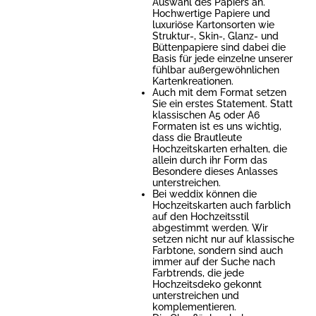
Auswahl des Papiers an.
Hochwertige Papiere und
luxuriöse Kartonsorten wie
Struktur-, Skin-, Glanz- und
Büttenpapiere sind dabei die
Basis für jede einzelne unserer
fühlbar außergewöhnlichen
Kartenkreationen.
Auch mit dem Format setzen
Sie ein erstes Statement. Statt
klassischen A5 oder A6
Formaten ist es uns wichtig,
dass die Brautleute
Hochzeitskarten erhalten, die
allein durch ihr Form das
Besondere dieses Anlasses
unterstreichen.
Bei weddix können die
Hochzeitskarten auch farblich
auf den Hochzeitsstil
abgestimmt werden. Wir
setzen nicht nur auf klassische
Farbtone, sondern sind auch
immer auf der Suche nach
Farbtrends, die jede
Hochzeitsdeko gekonnt
unterstreichen und
komplementieren.