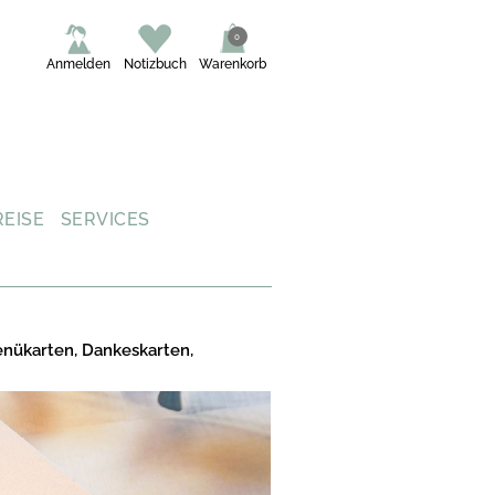
0
Anmelden
Notizbuch
Warenkorb
REISE
SERVICES
enükarten, Dankeskarten,