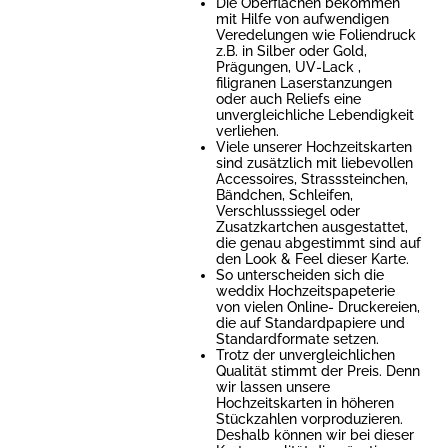
Die Oberflächen bekommen
mit Hilfe von aufwendigen
Veredelungen wie Foliendruck
z.B. in Silber oder Gold,
Prägungen, UV-Lack ,
filigranen Laserstanzungen
oder auch Reliefs eine
unvergleichliche Lebendigkeit
verliehen.
Viele unserer Hochzeitskarten
sind zusätzlich mit liebevollen
Accessoires, Strasssteinchen,
Bändchen, Schleifen,
Verschlusssiegel oder
Zusatzkartchen ausgestattet,
die genau abgestimmt sind auf
den Look & Feel dieser Karte.
So unterscheiden sich die
weddix Hochzeitspapeterie
von vielen Online- Druckereien,
die auf Standardpapiere und
Standardformate setzen.
Trotz der unvergleichlichen
Qualität stimmt der Preis. Denn
wir lassen unsere
Hochzeitskarten in höheren
Stückzahlen vorproduzieren.
Deshalb können wir bei dieser