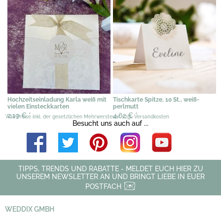
Hochzeitseinladung Karla weiß mit
Tischkarte Spitze, 10 St., weiß-
vielen Einsteckkarten
perlmutt
2,19 €
*
4,62 €
*
*Alle Preise inkl. der gesetzlichen Mehrwersteuer, zzgl. Versandkosten
Besucht uns auch auf ...
TIPPS, TRENDS UND RABATTE - MELDET EUCH HIER ZU
UNSEREM NEWSLETTER AN UND BRINGT LIEBE IN EUER
POSTFACH
WEDDIX GMBH