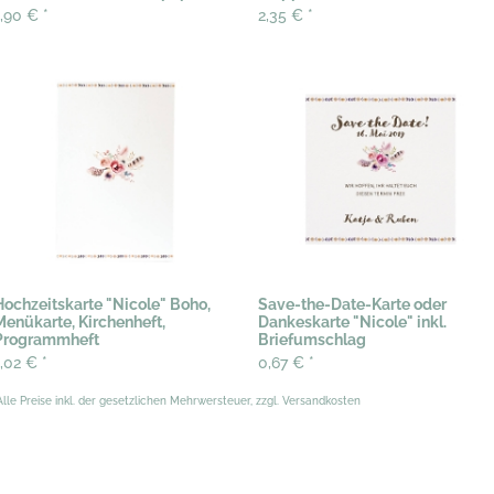
1,90 €
*
2,35 €
*
Hochzeitskarte "Nicole" Boho,
Save-the-Date-Karte oder
Menükarte, Kirchenheft,
Dankeskarte "Nicole" inkl.
Programmheft
Briefumschlag
1,02 €
*
0,67 €
*
Alle Preise inkl. der gesetzlichen Mehrwersteuer, zzgl. Versandkosten