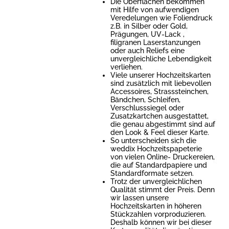
Die Oberflächen bekommen
mit Hilfe von aufwendigen
Veredelungen wie Foliendruck
z.B. in Silber oder Gold,
Prägungen, UV-Lack ,
filigranen Laserstanzungen
oder auch Reliefs eine
unvergleichliche Lebendigkeit
verliehen.
Viele unserer Hochzeitskarten
sind zusätzlich mit liebevollen
Accessoires, Strasssteinchen,
Bändchen, Schleifen,
Verschlusssiegel oder
Zusatzkartchen ausgestattet,
die genau abgestimmt sind auf
den Look & Feel dieser Karte.
So unterscheiden sich die
weddix Hochzeitspapeterie
von vielen Online- Druckereien,
die auf Standardpapiere und
Standardformate setzen.
Trotz der unvergleichlichen
Qualität stimmt der Preis. Denn
wir lassen unsere
Hochzeitskarten in höheren
Stückzahlen vorproduzieren.
Deshalb können wir bei dieser