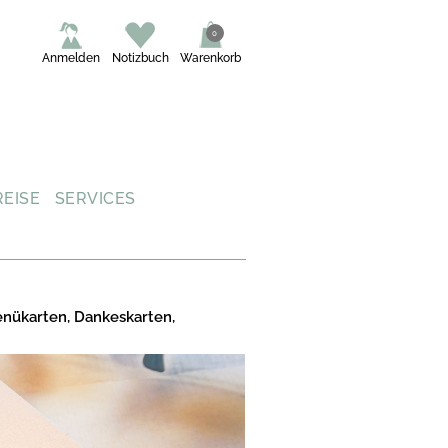
0
Anmelden
Notizbuch
Warenkorb
REISE
SERVICES
enükarten, Dankeskarten,