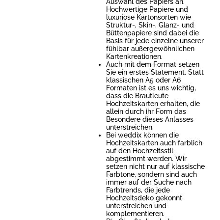
Auswahl des Papiers an.
Hochwertige Papiere und
luxuriöse Kartonsorten wie
Struktur-, Skin-, Glanz- und
Büttenpapiere sind dabei die
Basis für jede einzelne unserer
fühlbar außergewöhnlichen
Kartenkreationen.
Auch mit dem Format setzen
Sie ein erstes Statement. Statt
klassischen A5 oder A6
Formaten ist es uns wichtig,
dass die Brautleute
Hochzeitskarten erhalten, die
allein durch ihr Form das
Besondere dieses Anlasses
unterstreichen.
Bei weddix können die
Hochzeitskarten auch farblich
auf den Hochzeitsstil
abgestimmt werden. Wir
setzen nicht nur auf klassische
Farbtone, sondern sind auch
immer auf der Suche nach
Farbtrends, die jede
Hochzeitsdeko gekonnt
unterstreichen und
komplementieren.