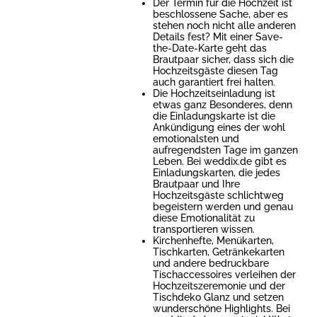
Der Termin für die Hochzeit ist
beschlossene Sache, aber es
stehen noch nicht alle anderen
Details fest? Mit einer Save-
the-Date-Karte geht das
Brautpaar sicher, dass sich die
Hochzeitsgäste diesen Tag
auch garantiert frei halten.
Die Hochzeitseinladung ist
etwas ganz Besonderes, denn
die Einladungskarte ist die
Ankündigung eines der wohl
emotionalsten und
aufregendsten Tage im ganzen
Leben. Bei weddix.de gibt es
Einladungskarten, die jedes
Brautpaar und Ihre
Hochzeitsgäste schlichtweg
begeistern werden und genau
diese Emotionalität zu
transportieren wissen.
Kirchenhefte, Menükarten,
Tischkarten, Getränkekarten
und andere bedruckbare
Tischaccessoires verleihen der
Hochzeitszeremonie und der
Tischdeko Glanz und setzen
wunderschöne Highlights. Bei