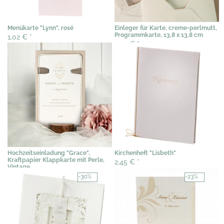
Menükarte "Lynn", rosé
Einleger für Karte, creme-perlmutt,
Programmkarte, 13,8 x 13,8 cm
1,02 €
*
0,77 €
*
Hochzeitseinladung "Grace",
Kirchenheft "Lisbeth"
Kraftpapier Klappkarte mit Perle,
2,45 €
*
Vintage
2,95 €
*
-30%
-23%