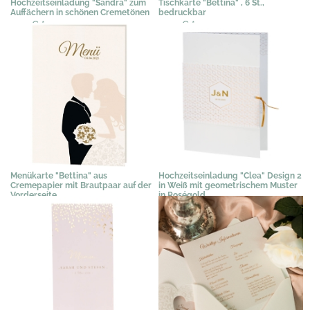
Hochzeitseinladung "Sandra" zum
Tischkarte "Bettina" , 6 St.,
Auffächern in schönen Cremetönen
bedruckbar
2,49 €
*
0,50 €
*
Menükarte "Bettina" aus
Hochzeitseinladung "Clea" Design 2
Cremepapier mit Brautpaar auf der
in Weiß mit geometrischem Muster
Vorderseite
in Roségold
1,19 €
*
3,58 €
*