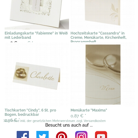
Einladungskarte "Fabienne" in Weiß
Hochzeitskarte "Cassandra" in
mit Lederband
Creme, Menükarte, Kirchenheft,
Programmheft
2,56 €
1,79 €
*
0,97 €
0,75 €
*
Tischkarten "Cindy", 6 St. pro
Menükarte "Maxima"
Bogen, bedruckbar
0,87 €
*
2,36 €
*
*Alle Preise inkl. der gesetzlichen Mehrwersteuer, zzgl. Versandkosten
Besucht uns auch auf ...