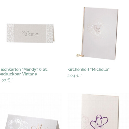
Tischkarten "Mandy", 6 St.,
Kirchenheft "Michelle"
bedruckbar, Vintage
2,04 €
*
3,07 €
*