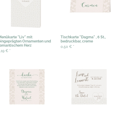
Menükarte "Liv" mit
Tischkarte "Dagma" , 6 St.,
eingeprägten Ornamenten und
bedruckbar, creme
romantischem Herz
0,50 €
*
1,19 €
*