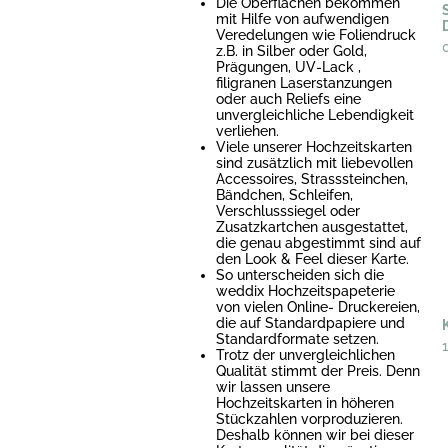
Die Oberflächen bekommen
mit Hilfe von aufwendigen
Veredelungen wie Foliendruck
z.B. in Silber oder Gold,
Prägungen, UV-Lack ,
filigranen Laserstanzungen
oder auch Reliefs eine
unvergleichliche Lebendigkeit
verliehen.
Viele unserer Hochzeitskarten
sind zusätzlich mit liebevollen
Accessoires, Strasssteinchen,
Bändchen, Schleifen,
Verschlusssiegel oder
Zusatzkartchen ausgestattet,
die genau abgestimmt sind auf
den Look & Feel dieser Karte.
So unterscheiden sich die
weddix Hochzeitspapeterie
von vielen Online- Druckereien,
die auf Standardpapiere und
Standardformate setzen.
Trotz der unvergleichlichen
Qualität stimmt der Preis. Denn
wir lassen unsere
Hochzeitskarten in höheren
Stückzahlen vorproduzieren.
Deshalb können wir bei dieser