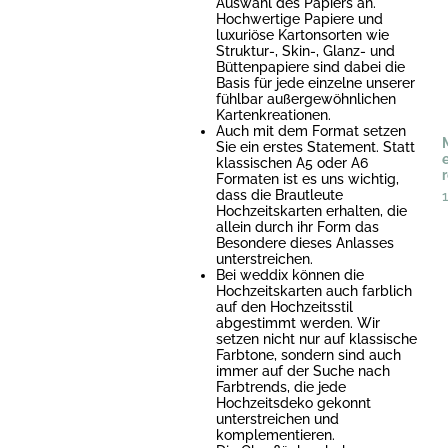
Auswahl des Papiers an.
Hochwertige Papiere und
luxuriöse Kartonsorten wie
Struktur-, Skin-, Glanz- und
Büttenpapiere sind dabei die
Basis für jede einzelne unserer
fühlbar außergewöhnlichen
Kartenkreationen.
Auch mit dem Format setzen
Sie ein erstes Statement. Statt
klassischen A5 oder A6
Formaten ist es uns wichtig,
dass die Brautleute
Hochzeitskarten erhalten, die
allein durch ihr Form das
Besondere dieses Anlasses
unterstreichen.
Bei weddix können die
Hochzeitskarten auch farblich
auf den Hochzeitsstil
abgestimmt werden. Wir
setzen nicht nur auf klassische
Farbtone, sondern sind auch
immer auf der Suche nach
Farbtrends, die jede
Hochzeitsdeko gekonnt
unterstreichen und
komplementieren.