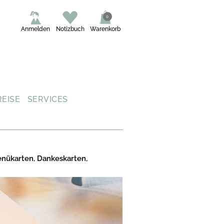
0
Anmelden
Notizbuch
Warenkorb
REISE
SERVICES
enükarten, Dankeskarten,