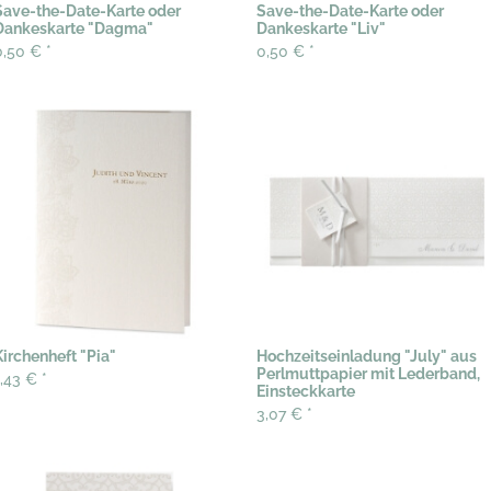
Save-the-Date-Karte oder
Save-the-Date-Karte oder
Dankeskarte "Dagma"
Dankeskarte "Liv"
0,50 €
*
0,50 €
*
Kirchenheft "Pia"
Hochzeitseinladung "July" aus
Perlmuttpapier mit Lederband,
1,43 €
*
Einsteckkarte
3,07 €
*