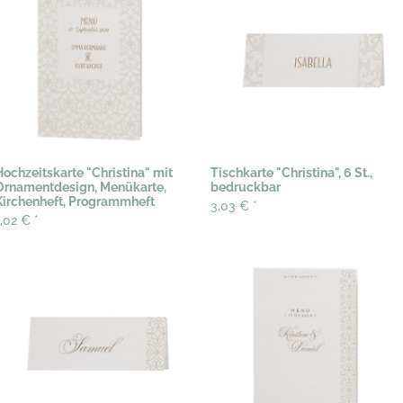
Hochzeitskarte "Christina" mit
Tischkarte "Christina", 6 St.,
Ornamentdesign, Menükarte,
bedruckbar
Kirchenheft, Programmheft
3,03 €
*
1,02 €
*