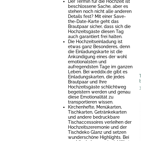
Der Termin für die Hochzeit ist
beschlossene Sache, aber es
stehen noch nicht alle anderen
Details fest? Mit einer Save-
the-Date-Karte geht das
Brautpaar sicher, dass sich die
Hochzeitsgäste diesen Tag
auch garantiert frei halten.
Die Hochzeitseinladung ist
etwas ganz Besonderes, denn
die Einladungskarte ist die
Ankündigung eines der wohl
emotionalsten und
aufregendsten Tage im ganzen
Leben. Bei weddix.de gibt es
Einladungskarten, die jedes
Brautpaar und Ihre
Hochzeitsgäste schlichtweg
begeistern werden und genau
diese Emotionalität zu
transportieren wissen.
Kirchenhefte, Menükarten,
Tischkarten, Getränkekarten
und andere bedruckbare
Tischaccessoires verleihen der
Hochzeitszeremonie und der
Tischdeko Glanz und setzen
wunderschöne Highlights. Bei