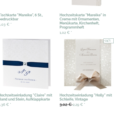
Tischkarte "Mareike", 6 St.,
Hochzeitskarte "Mareike" in
bedruckbar
Creme mit Ornamenten,
Menükarte, Kirchenheft,
3,03 €
*
Programmheft
1,02 €
*
-24%
Hochzeitseinladung "Claire" mit
Hochzeitseinladung "Holly" mit
Band und Stein, Aufklappkarte
Schleife, Vintage
3,02 €
2,36 €
*
2,29 €
*