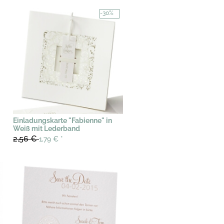
-30%
Einladungskarte "Fabienne" in
Weiß mit Lederband
2,56 €
1,79 €
*