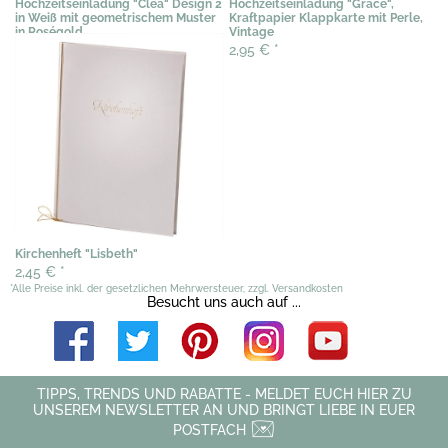
Hochzeitseinladung "Clea" Design 2
Hochzeitseinladung "Grace",
in Weiß mit geometrischem Muster
Kraftpapier Klappkarte mit Perle,
in Roségold
Vintage
3,58 €
*
2,95 €
*
Kirchenheft "Lisbeth"
2,45 €
*
*Alle Preise inkl. der gesetzlichen Mehrwersteuer, zzgl. Versandkosten
Besucht uns auch auf ...
TIPPS, TRENDS UND RABATTE - MELDET EUCH HIER ZU
UNSEREM NEWSLETTER AN UND BRINGT LIEBE IN EUER
POSTFACH