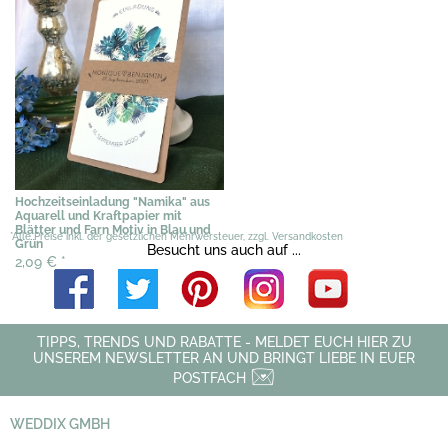
Hochzeitseinladung "Namika" aus
Aquarell und Kraftpapier mit
Blätter und Farn Motiv in Blau und
*Alle Preise inkl. der gesetzlichen Mehrwersteuer, zzgl. Versandkosten
Grün
Besucht uns auch auf ...
2,09 €
*
TIPPS, TRENDS UND RABATTE - MELDET EUCH HIER ZU
UNSEREM NEWSLETTER AN UND BRINGT LIEBE IN EUER
POSTFACH
WEDDIX GMBH