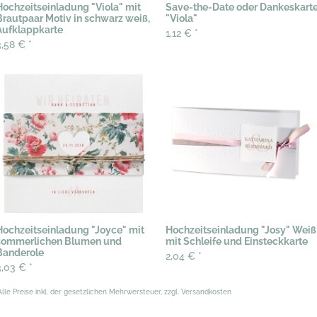
Hochzeitseinladung "Viola" mit
Save-the-Date oder Dankeskart
Brautpaar Motiv in schwarz weiß,
"Viola"
Aufklappkarte
1,12 €
*
3,58 €
*
Hochzeitseinladung "Joyce" mit
Hochzeitseinladung "Josy" Weiß
sommerlichen Blumen und
mit Schleife und Einsteckkarte
Banderole
2,04 €
*
3,03 €
*
Alle Preise inkl. der gesetzlichen Mehrwersteuer, zzgl. Versandkosten