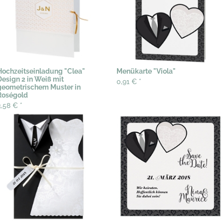
Hochzeitseinladung "Clea"
Menükarte "Viola"
Design 2 in Weiß mit
0,91 €
*
geometrischem Muster in
Roségold
3,58 €
*