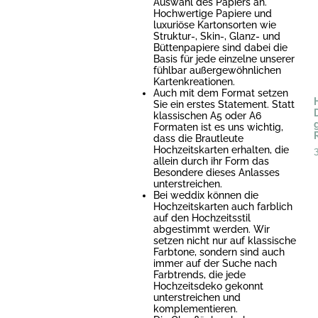
Auswahl des Papiers an.
Hochwertige Papiere und
luxuriöse Kartonsorten wie
Struktur-, Skin-, Glanz- und
Büttenpapiere sind dabei die
Basis für jede einzelne unserer
fühlbar außergewöhnlichen
Kartenkreationen.
Auch mit dem Format setzen
Sie ein erstes Statement. Statt
klassischen A5 oder A6
Formaten ist es uns wichtig,
dass die Brautleute
Hochzeitskarten erhalten, die
allein durch ihr Form das
Besondere dieses Anlasses
unterstreichen.
Bei weddix können die
Hochzeitskarten auch farblich
auf den Hochzeitsstil
abgestimmt werden. Wir
setzen nicht nur auf klassische
Farbtone, sondern sind auch
immer auf der Suche nach
Farbtrends, die jede
Hochzeitsdeko gekonnt
unterstreichen und
komplementieren.