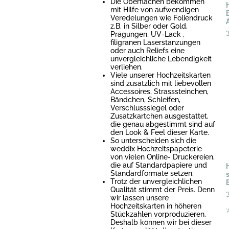
Die Oberflächen bekommen
mit Hilfe von aufwendigen
Veredelungen wie Foliendruck
z.B. in Silber oder Gold,
Prägungen, UV-Lack ,
filigranen Laserstanzungen
oder auch Reliefs eine
unvergleichliche Lebendigkeit
verliehen.
Viele unserer Hochzeitskarten
sind zusätzlich mit liebevollen
Accessoires, Strasssteinchen,
Bändchen, Schleifen,
Verschlusssiegel oder
Zusatzkartchen ausgestattet,
die genau abgestimmt sind auf
den Look & Feel dieser Karte.
So unterscheiden sich die
weddix Hochzeitspapeterie
von vielen Online- Druckereien,
die auf Standardpapiere und
Standardformate setzen.
Trotz der unvergleichlichen
Qualität stimmt der Preis. Denn
wir lassen unsere
Hochzeitskarten in höheren
*
Stückzahlen vorproduzieren.
Deshalb können wir bei dieser