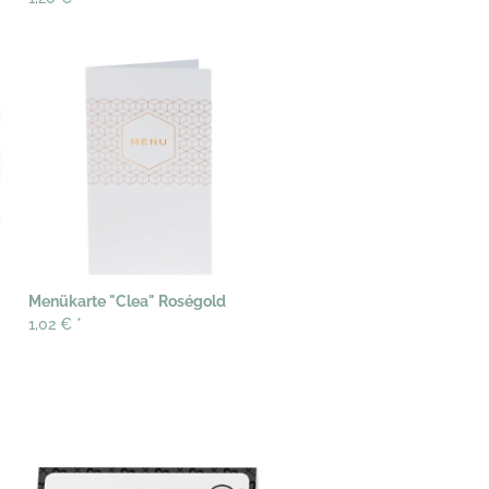
Menükarte "Clea" Roségold
1,02 €
*