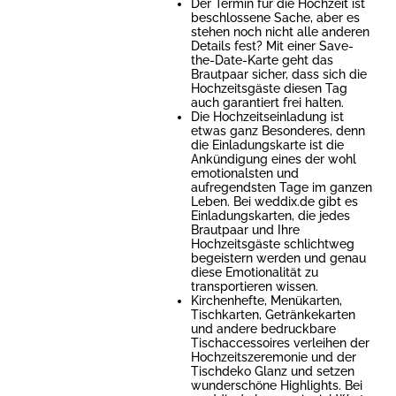
Der Termin für die Hochzeit ist
beschlossene Sache, aber es
stehen noch nicht alle anderen
Details fest? Mit einer Save-
the-Date-Karte geht das
Brautpaar sicher, dass sich die
Hochzeitsgäste diesen Tag
auch garantiert frei halten.
Die Hochzeitseinladung ist
etwas ganz Besonderes, denn
die Einladungskarte ist die
Ankündigung eines der wohl
emotionalsten und
aufregendsten Tage im ganzen
Leben. Bei weddix.de gibt es
Einladungskarten, die jedes
Brautpaar und Ihre
Hochzeitsgäste schlichtweg
begeistern werden und genau
diese Emotionalität zu
transportieren wissen.
Kirchenhefte, Menükarten,
Tischkarten, Getränkekarten
und andere bedruckbare
Tischaccessoires verleihen der
Hochzeitszeremonie und der
Tischdeko Glanz und setzen
wunderschöne Highlights. Bei