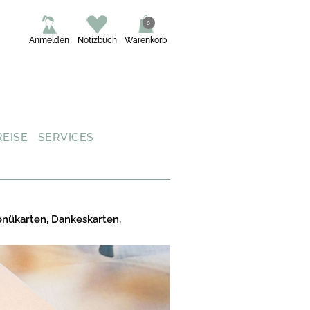
0
Anmelden
Notizbuch
Warenkorb
REISE
SERVICES
enükarten, Dankeskarten,