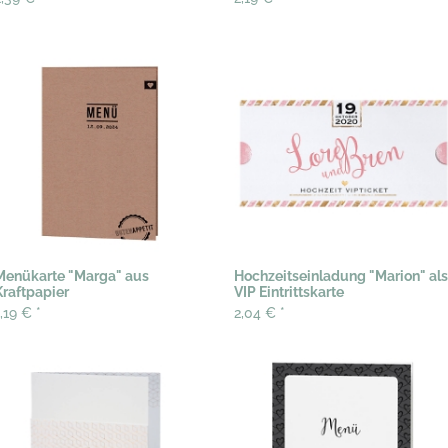
Menükarte "Marga" aus
Hochzeitseinladung "Marion" als
Kraftpapier
VIP Eintrittskarte
1,19 €
*
2,04 €
*