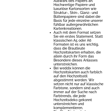
Auswahl des Papiers an.
Hochwertige Papiere und
luxuriöse Kartonsorten wie
Struktur-, Skin-, Glanz- und
Büttenpapiere sind dabei die
Basis für jede einzelne unserer
fühlbar außergewöhnlichen
Kartenkreationen.
Auch mit dem Format setzen
Sie ein erstes Statement. Statt
klassischen A5 oder A6
Formaten ist es uns wichtig,
dass die Brautleute
Hochzeitskarten erhalten, die
allein durch ihr Form das
Besondere dieses Anlasses
unterstreichen.
Bei weddix können die
Hochzeitskarten auch farblich
auf den Hochzeitsstil
abgestimmt werden. Wir
setzen nicht nur auf klassische
Farbtone, sondern sind auch
immer auf der Suche nach
Farbtrends, die jede
Hochzeitsdeko gekonnt
unterstreichen und
komplementieren.