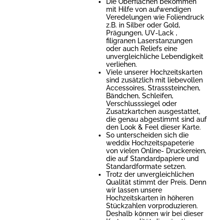
Die Oberflächen bekommen
mit Hilfe von aufwendigen
Veredelungen wie Foliendruck
z.B. in Silber oder Gold,
Prägungen, UV-Lack ,
filigranen Laserstanzungen
oder auch Reliefs eine
unvergleichliche Lebendigkeit
verliehen.
Viele unserer Hochzeitskarten
sind zusätzlich mit liebevollen
Accessoires, Strasssteinchen,
Bändchen, Schleifen,
Verschlusssiegel oder
Zusatzkartchen ausgestattet,
die genau abgestimmt sind auf
den Look & Feel dieser Karte.
So unterscheiden sich die
weddix Hochzeitspapeterie
von vielen Online- Druckereien,
die auf Standardpapiere und
Standardformate setzen.
Trotz der unvergleichlichen
Qualität stimmt der Preis. Denn
wir lassen unsere
Hochzeitskarten in höheren
Stückzahlen vorproduzieren.
Deshalb können wir bei dieser