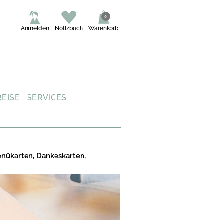
0
Anmelden
Notizbuch
Warenkorb
REISE
SERVICES
enükarten, Dankeskarten,