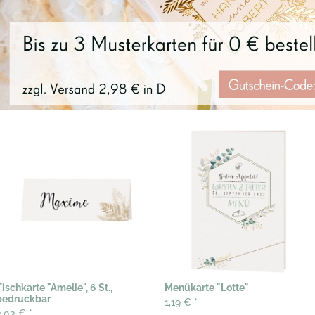
Tischkarte "Amelie", 6 St.,
Menükarte "Lotte"
bedruckbar
1,19 €
*
3,03 €
*