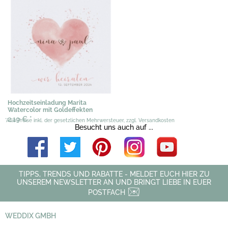
Hochzeitseinladung Marita
Watercolor mit Goldeffekten
2,19 €
*
*Alle Preise inkl. der gesetzlichen Mehrwersteuer, zzgl. Versandkosten
Besucht uns auch auf ...
TIPPS, TRENDS UND RABATTE - MELDET EUCH HIER ZU
UNSEREM NEWSLETTER AN UND BRINGT LIEBE IN EUER
POSTFACH
WEDDIX GMBH