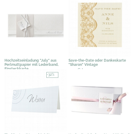
Hochzeitseinladung "July" aus
Save-the-Date oder Dankeskarte
Perlmuttpapier mit Lederband,
"Sharon" Vintage
Einsteckkarte
0,71 €
*
3,07 €
*
-32%