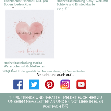
Tischkarten "Hannah", 6 St. pro
Hochzeitseinladung "Josy" Weiß mit
Bogen, bedruckbar
Schleife und Einsteckkarte
3,69 €
2,50 €
*
2,04 €
*
Hochzeitseinladung Marita
Watercolor mit Goldeffekten
2,19 €
*
*Alle Preise inkl. der gesetzlichen Mehrwersteuer, zzgl. Versandkosten
Besucht uns auch auf ...
TIPPS, TRENDS UND RABATTE - MELDET EUCH HIER ZU
UNSEREM NEWSLETTER AN UND BRINGT LIEBE IN EUER
POSTFACH