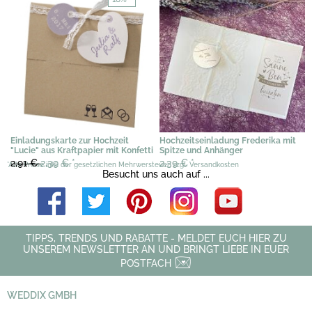
Einladungskarte zur Hochzeit
Hochzeitseinladung Frederika mit
"Lucie" aus Kraftpapier mit Konfetti
Spitze und Anhänger
2,91 €
2,39 €
*
2,39 €
*
*Alle Preise inkl. der gesetzlichen Mehrwersteuer, zzgl. Versandkosten
Besucht uns auch auf ...
TIPPS, TRENDS UND RABATTE - MELDET EUCH HIER ZU
UNSEREM NEWSLETTER AN UND BRINGT LIEBE IN EUER
POSTFACH
WEDDIX GMBH