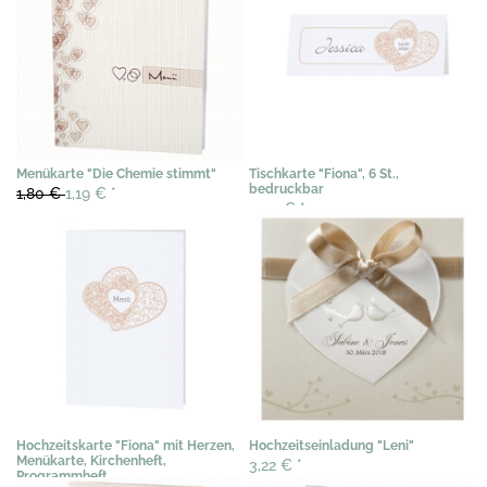
Menükarte "Die Chemie stimmt"
Tischkarte "Fiona", 6 St.,
bedruckbar
1,80 €
1,19 €
*
3,03 €
*
Hochzeitskarte "Fiona" mit Herzen,
Hochzeitseinladung "Leni"
Menükarte, Kirchenheft,
3,22 €
*
Programmheft