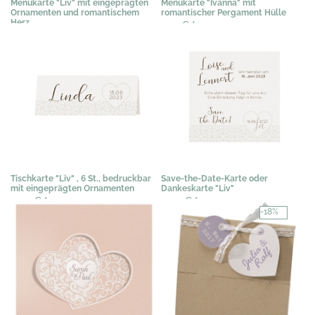
Menükarte "Liv" mit eingeprägten
Menükarte "Ivanna" mit
Ornamenten und romantischem
romantischer Pergament Hülle
Herz
1,20 €
*
1,19 €
*
Tischkarte "Liv" , 6 St., bedruckbar
Save-the-Date-Karte oder
mit eingeprägten Ornamenten
Dankeskarte "Liv"
0,50 €
*
0,50 €
*
-18%