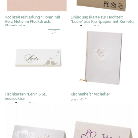
Hochzeitseinladung "Fiona" mit
Einladungskarte zur Hochzeit
Herz Motiv im Flockdruck,
"Lucie" aus Kraftpapier mit Konfetti
Klappkarte
2,91 €
2,39 €
*
2,35 €
*
-25%
Tischkarten "Leni", 6 St.,
Kirchenheft "Michelle"
bedruckbar
2,04 €
*
3,07 €
2,29 €
*