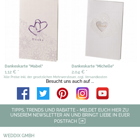
1,02 €
*
Dankeskarte "Mabel"
Dankeskarte "Michelle"
1,12 €
*
2,04 €
*
*Alle Preise inkl. der gesetzlichen Mehrwersteuer, zzgl. Versandkosten
Besucht uns auch auf ...
TIPPS, TRENDS UND RABATTE - MELDET EUCH HIER ZU
UNSEREM NEWSLETTER AN UND BRINGT LIEBE IN EUER
POSTFACH
WEDDIX GMBH