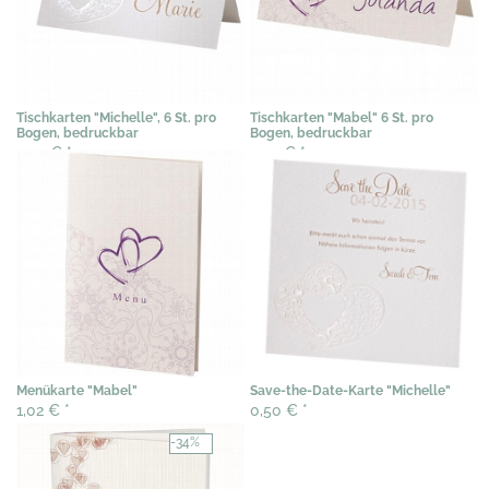
Tischkarten "Michelle", 6 St. pro
Tischkarten "Mabel" 6 St. pro
Bogen, bedruckbar
Bogen, bedruckbar
3,07 €
*
3,07 €
*
Menükarte "Mabel"
Save-the-Date-Karte "Michelle"
1,02 €
*
0,50 €
*
-34%