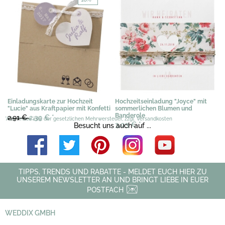
Einladungskarte zur Hochzeit
Hochzeitseinladung "Joyce" mit
"Lucie" aus Kraftpapier mit Konfetti
sommerlichen Blumen und
Banderole
2,91 €
2,39 €
*
*Alle Preise inkl. der gesetzlichen Mehrwersteuer, zzgl. Versandkosten
3,03 €
*
Besucht uns auch auf ...
TIPPS, TRENDS UND RABATTE - MELDET EUCH HIER ZU
UNSEREM NEWSLETTER AN UND BRINGT LIEBE IN EUER
POSTFACH
WEDDIX GMBH