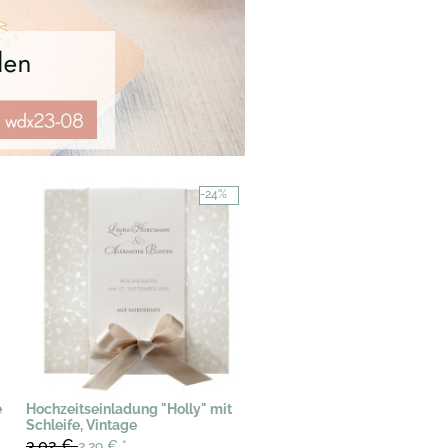
-24%
e
Hochzeitseinladung "Holly" mit
Schleife, Vintage
3,02 €
2,29 €
*