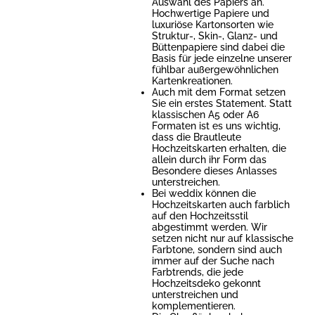
Auswahl des Papiers an.
Hochwertige Papiere und
luxuriöse Kartonsorten wie
Struktur-, Skin-, Glanz- und
Büttenpapiere sind dabei die
Basis für jede einzelne unserer
fühlbar außergewöhnlichen
Kartenkreationen.
Auch mit dem Format setzen
Sie ein erstes Statement. Statt
klassischen A5 oder A6
Formaten ist es uns wichtig,
dass die Brautleute
Hochzeitskarten erhalten, die
allein durch ihr Form das
Besondere dieses Anlasses
unterstreichen.
Bei weddix können die
Hochzeitskarten auch farblich
auf den Hochzeitsstil
abgestimmt werden. Wir
setzen nicht nur auf klassische
Farbtone, sondern sind auch
immer auf der Suche nach
Farbtrends, die jede
Hochzeitsdeko gekonnt
unterstreichen und
komplementieren.