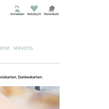
0
Anmelden
Notizbuch
Warenkorb
REISE
SERVICES
enükarten, Dankeskarten,