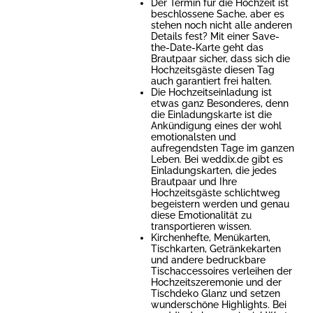
Der Termin für die Hochzeit ist
beschlossene Sache, aber es
stehen noch nicht alle anderen
Details fest? Mit einer Save-
the-Date-Karte geht das
Brautpaar sicher, dass sich die
Hochzeitsgäste diesen Tag
auch garantiert frei halten.
Die Hochzeitseinladung ist
etwas ganz Besonderes, denn
die Einladungskarte ist die
Ankündigung eines der wohl
emotionalsten und
aufregendsten Tage im ganzen
Leben. Bei weddix.de gibt es
Einladungskarten, die jedes
Brautpaar und Ihre
Hochzeitsgäste schlichtweg
begeistern werden und genau
diese Emotionalität zu
transportieren wissen.
Kirchenhefte, Menükarten,
Tischkarten, Getränkekarten
und andere bedruckbare
Tischaccessoires verleihen der
Hochzeitszeremonie und der
Tischdeko Glanz und setzen
wunderschöne Highlights. Bei