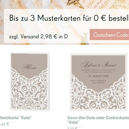
Menükarte "Kate"
Save-the-Date oder Dankeskart
"Kate"
1,32 €
*
1,12 €
*