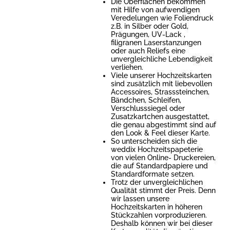
Die Oberflächen bekommen
mit Hilfe von aufwendigen
Veredelungen wie Foliendruck
z.B. in Silber oder Gold,
Prägungen, UV-Lack ,
filigranen Laserstanzungen
oder auch Reliefs eine
unvergleichliche Lebendigkeit
verliehen.
Viele unserer Hochzeitskarten
sind zusätzlich mit liebevollen
Accessoires, Strasssteinchen,
Bändchen, Schleifen,
Verschlusssiegel oder
Zusatzkartchen ausgestattet,
die genau abgestimmt sind auf
den Look & Feel dieser Karte.
So unterscheiden sich die
weddix Hochzeitspapeterie
von vielen Online- Druckereien,
die auf Standardpapiere und
Standardformate setzen.
Trotz der unvergleichlichen
Qualität stimmt der Preis. Denn
wir lassen unsere
Hochzeitskarten in höheren
Stückzahlen vorproduzieren.
Deshalb können wir bei dieser