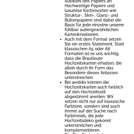
Auswahl des Papiers an.
Hochwertige Papiere und
luxuriöse Kartonsorten wie
Struktur-, Skin-, Glanz- und
Büttenpapiere sind dabei die
Basis für jede einzelne unserer
fühlbar außergewöhnlichen
Kartenkreationen.
Auch mit dem Format setzen
Sie ein erstes Statement. Statt
klassischen A5 oder A6
Formaten ist es uns wichtig,
dass die Brautleute
Hochzeitskarten erhalten, die
allein durch ihr Form das
Besondere dieses Anlasses
unterstreichen.
Bei weddix können die
Hochzeitskarten auch farblich
auf den Hochzeitsstil
abgestimmt werden. Wir
setzen nicht nur auf klassische
Farbtone, sondern sind auch
immer auf der Suche nach
Farbtrends, die jede
Hochzeitsdeko gekonnt
unterstreichen und
komplementieren.