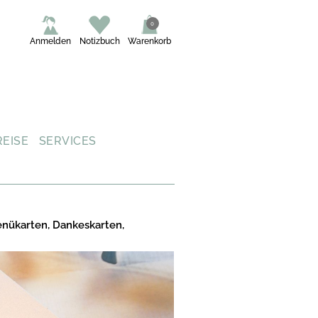
0
Anmelden
Notizbuch
Warenkorb
REISE
SERVICES
enükarten, Dankeskarten,