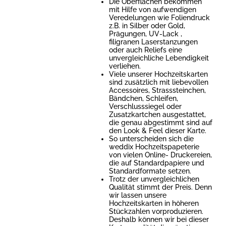
Die Oberflächen bekommen
mit Hilfe von aufwendigen
Veredelungen wie Foliendruck
z.B. in Silber oder Gold,
Prägungen, UV-Lack ,
filigranen Laserstanzungen
oder auch Reliefs eine
unvergleichliche Lebendigkeit
verliehen.
Viele unserer Hochzeitskarten
sind zusätzlich mit liebevollen
Accessoires, Strasssteinchen,
Bändchen, Schleifen,
Verschlusssiegel oder
Zusatzkartchen ausgestattet,
die genau abgestimmt sind auf
den Look & Feel dieser Karte.
So unterscheiden sich die
weddix Hochzeitspapeterie
von vielen Online- Druckereien,
die auf Standardpapiere und
Standardformate setzen.
Trotz der unvergleichlichen
Qualität stimmt der Preis. Denn
wir lassen unsere
Hochzeitskarten in höheren
Stückzahlen vorproduzieren.
Deshalb können wir bei dieser