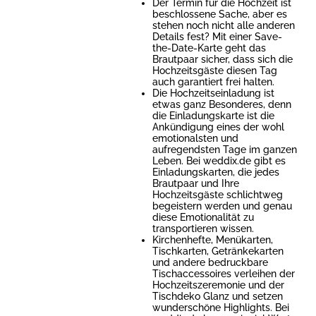
Der Termin für die Hochzeit ist
beschlossene Sache, aber es
stehen noch nicht alle anderen
Details fest? Mit einer Save-
the-Date-Karte geht das
Brautpaar sicher, dass sich die
Hochzeitsgäste diesen Tag
auch garantiert frei halten.
Die Hochzeitseinladung ist
etwas ganz Besonderes, denn
die Einladungskarte ist die
Ankündigung eines der wohl
emotionalsten und
aufregendsten Tage im ganzen
Leben. Bei weddix.de gibt es
Einladungskarten, die jedes
Brautpaar und Ihre
Hochzeitsgäste schlichtweg
begeistern werden und genau
diese Emotionalität zu
transportieren wissen.
Kirchenhefte, Menükarten,
Tischkarten, Getränkekarten
und andere bedruckbare
Tischaccessoires verleihen der
Hochzeitszeremonie und der
Tischdeko Glanz und setzen
wunderschöne Highlights. Bei