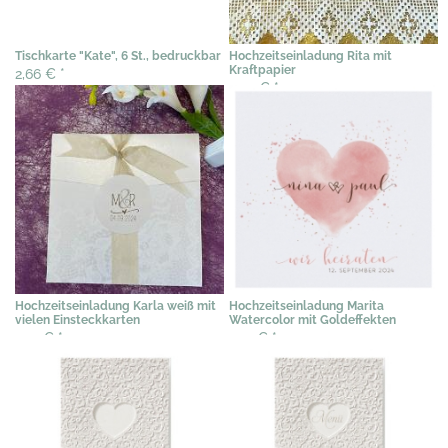
Tischkarte "Kate", 6 St., bedruckbar
Hochzeitseinladung Rita mit
Kraftpapier
2,66 €
*
2,49 €
*
Hochzeitseinladung Karla weiß mit
Hochzeitseinladung Marita
vielen Einsteckkarten
Watercolor mit Goldeffekten
2,19 €
*
2,19 €
*