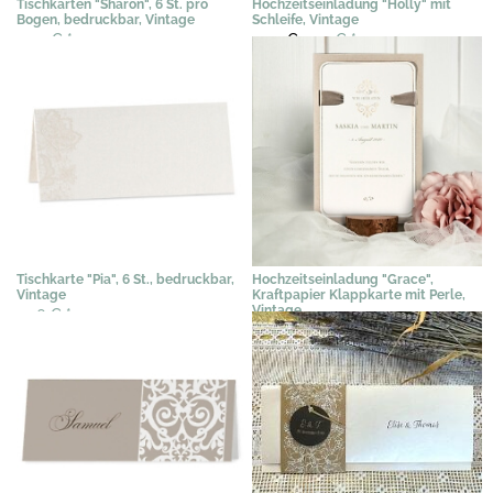
Tischkarten "Sharon", 6 St. pro
Hochzeitseinladung "Holly" mit
Bogen, bedruckbar, Vintage
Schleife, Vintage
3,07 €
*
3,02 €
2,29 €
*
Tischkarte "Pia", 6 St., bedruckbar,
Hochzeitseinladung "Grace",
Vintage
Kraftpapier Klappkarte mit Perle,
Vintage
2,96 €
*
2,95 €
*