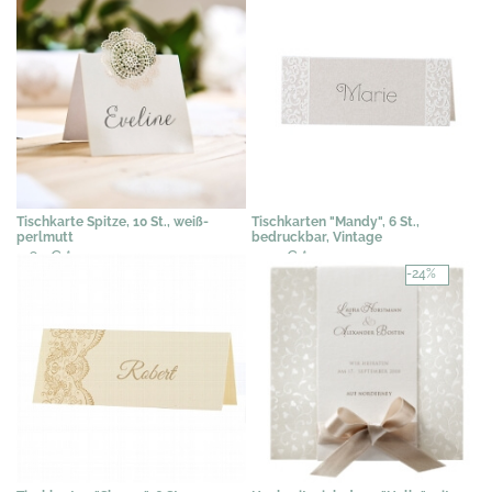
Tischkarte Spitze, 10 St., weiß-
Tischkarten "Mandy", 6 St.,
perlmutt
bedruckbar, Vintage
4,62 €
*
3,07 €
*
-24%