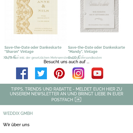
Save-the-Date oder Dankeskarte
Save-the-Date oder Dankeskarte
"Sharon" Vintage
"Mandy", Vintage
0,71 €
*
0,40 €
*
*Alle Preise inkl. der gesetzlichen Mehrwersteuer, zzgl. Versandkosten
Besucht uns auch auf ...
TIPPS, TRENDS UND RABATTE - MELDET EUCH HIER ZU
UNSEREM NEWSLETTER AN UND BRINGT LIEBE IN EUER
POSTFACH
WEDDIX GMBH
Wir über uns