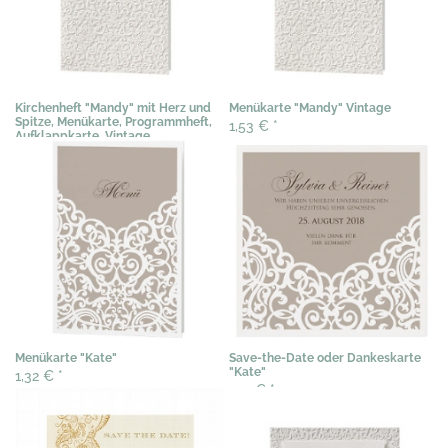
Kirchenheft "Mandy" mit Herz und
Menükarte "Mandy" Vintage
Spitze, Menükarte, Programmheft,
1,53 €
*
Aufklappkarte, Vintage
1,53 €
*
Menükarte "Kate"
Save-the-Date oder Dankeskarte
"Kate"
1,32 €
*
1,12 €
*