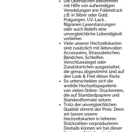
Die Oberflächen bekommen
mit Hilfe von aufwendigen
Veredelungen wie Foliendruck
z.B. in Silber oder Gold,
Prägungen, UV-Lack ,
filigranen Laserstanzungen
oder auch Reliefs eine
unvergleichliche Lebendigkeit
verliehen.
Viele unserer Hochzeitskarten
sind zusätzlich mit liebevollen
Accessoires, Strasssteinchen,
Bändchen, Schleifen,
Verschlusssiegel oder
Zusatzkartchen ausgestattet,
die genau abgestimmt sind auf
den Look & Feel dieser Karte.
So unterscheiden sich die
weddix Hochzeitspapeterie
von vielen Online- Druckereien,
die auf Standardpapiere und
Standardformate setzen.
Trotz der unvergleichlichen
Qualität stimmt der Preis. Denn
wir lassen unsere
Hochzeitskarten in höheren
Stückzahlen vorproduzieren.
Deshalb können wir bei dieser