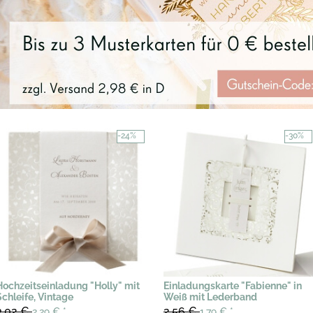
-24%
-30%
Hochzeitseinladung "Holly" mit
Einladungskarte "Fabienne" in
Schleife, Vintage
Weiß mit Lederband
3,02 €
2,56 €
2,29 €
*
1,79 €
*