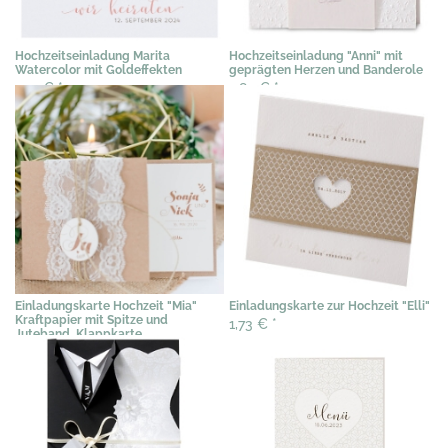
Hochzeitseinladung Marita
Hochzeitseinladung "Anni" mit
Watercolor mit Goldeffekten
geprägten Herzen und Banderole
2,19 €
*
2,89 €
*
Einladungskarte Hochzeit "Mia"
Einladungskarte zur Hochzeit "Elli"
Kraftpapier mit Spitze und
1,73 €
*
Juteband, Klappkarte
2,76 €
*