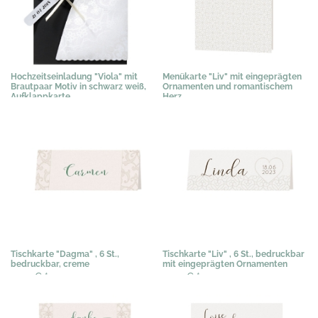
Hochzeitseinladung "Viola" mit
Menükarte "Liv" mit eingeprägten
Brautpaar Motiv in schwarz weiß,
Ornamenten und romantischem
Aufklappkarte
Herz
3,58 €
*
1,19 €
*
Tischkarte "Dagma" , 6 St.,
Tischkarte "Liv" , 6 St., bedruckbar
bedruckbar, creme
mit eingeprägten Ornamenten
0,50 €
*
0,50 €
*