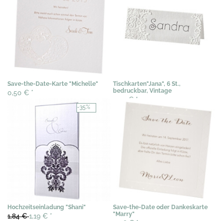
Save-the-Date-Karte "Michelle"
Tischkarten"Jana", 6 St.,
bedruckbar, Vintage
0,50 €
*
3,07 €
*
-35%
Hochzeitseinladung "Shani"
Save-the-Date oder Dankeskarte
"Marry"
1,84 €
1,19 €
*