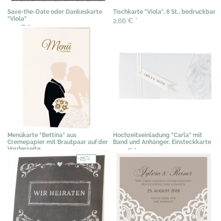
Save-the-Date oder Dankeskarte
Tischkarte "Viola", 6 St., bedruckbar
"Viola"
2,66 €
*
1,12 €
*
Menükarte "Bettina" aus
Hochzeitseinladung "Carla" mit
Cremepapier mit Brautpaar auf der
Band und Anhänger, Einsteckkarte
Vorderseite
2,72 €
*
1,19 €
*
-25%