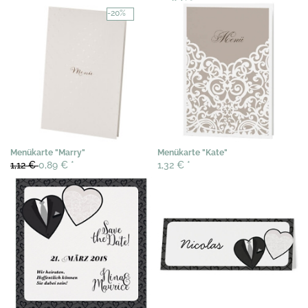
0,36 €
*
-20%
Menükarte "Marry"
Menükarte "Kate"
1,12 €
0,89 €
*
1,32 €
*