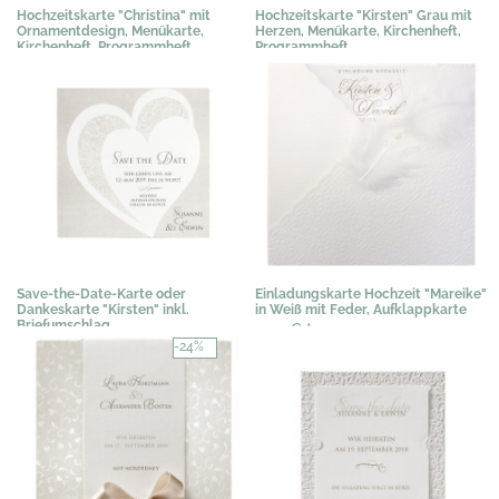
Hochzeitskarte "Christina" mit
Hochzeitskarte "Kirsten" Grau mit
Ornamentdesign, Menükarte,
Herzen, Menükarte, Kirchenheft,
Kirchenheft, Programmheft
Programmheft
1,02 €
*
1,19 €
*
Save-the-Date-Karte oder
Einladungskarte Hochzeit "Mareike"
Dankeskarte "Kirsten" inkl.
in Weiß mit Feder, Aufklappkarte
Briefumschlag
3,07 €
*
0,67 €
*
-24%