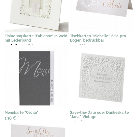
Einladungskarte "Fabienne" in Weiß
Tischkarten "Michelle", 6 St. pro
mit Lederband
Bogen, bedruckbar
2,56 €
1,79 €
*
3,07 €
*
Menükarte "Cecile"
Save-the-Date oder Dankeskarte
"Jana", Vintage
1,18 €
*
0,67 €
*