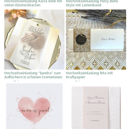
Hochzeitseinladung Karla weiß mit
Hochzeitseinladung Patty Boho
vielen Einsteckkarten
Style mit Leinenband
2,19 €
*
2,19 €
*
Hochzeitseinladung "Sandra" zum
Hochzeitseinladung Rita mit
Auffächern in schönen Cremetönen
Kraftpapier
2,49 €
*
2,49 €
*