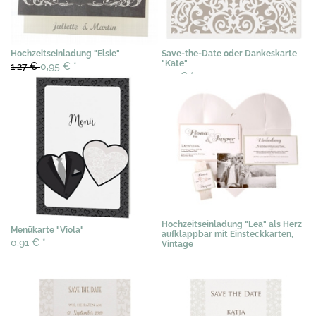
Hochzeitseinladung "Elsie"
Save-the-Date oder Dankeskarte
"Kate"
1,27 €
0,95 €
*
1,12 €
*
Hochzeitseinladung "Lea" als Herz
Menükarte "Viola"
aufklappbar mit Einsteckkarten,
0,91 €
*
Vintage
3,07 €
*