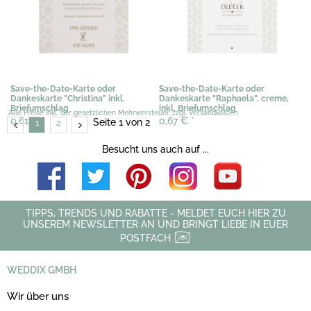
Save-the-Date-Karte oder
Save-the-Date-Karte oder
Dankeskarte "Christina" inkl.
Dankeskarte "Raphaela", creme,
Briefumschlag
inkl. Briefumschlag
*Alle Preise inkl. der gesetzlichen Mehrwersteuer, zzgl. Versandkosten
0,61 €
*
0,67 €
*
Seite 1 von 2
1
2
Besucht uns auch auf ...
TIPPS, TRENDS UND RABATTE - MELDET EUCH HIER ZU
UNSEREM NEWSLETTER AN UND BRINGT LIEBE IN EUER
POSTFACH
WEDDIX GMBH
Wir über uns