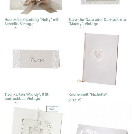
Hochzeitseinladung "Holly" mit
Save-the-Date oder Dankeskarte
Schleife, Vintage
"Mandy", Vintage
3,02 €
2,29 €
*
0,40 €
*
Tischkarten "Mandy", 6 St.,
Kirchenheft "Michelle"
bedruckbar, Vintage
2,04 €
*
3,07 €
*
-30%