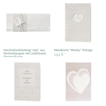
2,00 €
*
1,53 €
*
Hochzeitseinladung "July" aus
Menükarte "Mandy" Vintage
Perlmuttpapier mit Lederband,
1,53 €
*
Einsteckkarte
3,07 €
*