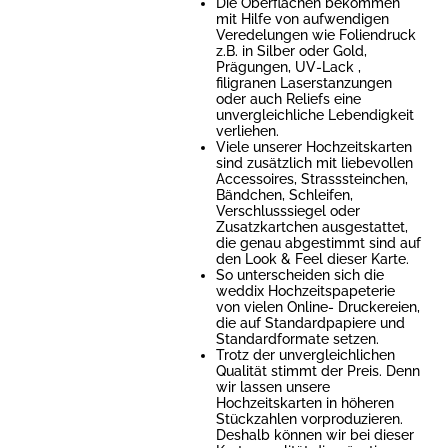
Die Oberflächen bekommen
mit Hilfe von aufwendigen
Veredelungen wie Foliendruck
z.B. in Silber oder Gold,
Prägungen, UV-Lack ,
filigranen Laserstanzungen
oder auch Reliefs eine
unvergleichliche Lebendigkeit
verliehen.
Viele unserer Hochzeitskarten
sind zusätzlich mit liebevollen
Accessoires, Strasssteinchen,
Bändchen, Schleifen,
Verschlusssiegel oder
Zusatzkartchen ausgestattet,
die genau abgestimmt sind auf
den Look & Feel dieser Karte.
So unterscheiden sich die
weddix Hochzeitspapeterie
von vielen Online- Druckereien,
die auf Standardpapiere und
Standardformate setzen.
Trotz der unvergleichlichen
Qualität stimmt der Preis. Denn
wir lassen unsere
Hochzeitskarten in höheren
Stückzahlen vorproduzieren.
Deshalb können wir bei dieser