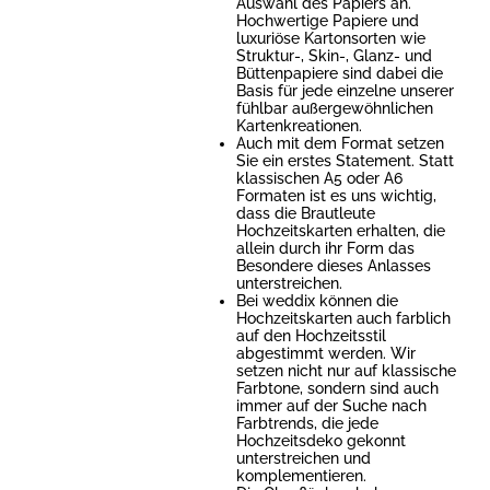
Auswahl des Papiers an.
Hochwertige Papiere und
luxuriöse Kartonsorten wie
Struktur-, Skin-, Glanz- und
Büttenpapiere sind dabei die
Basis für jede einzelne unserer
fühlbar außergewöhnlichen
Kartenkreationen.
Auch mit dem Format setzen
Sie ein erstes Statement. Statt
klassischen A5 oder A6
Formaten ist es uns wichtig,
dass die Brautleute
Hochzeitskarten erhalten, die
allein durch ihr Form das
Besondere dieses Anlasses
unterstreichen.
Bei weddix können die
Hochzeitskarten auch farblich
auf den Hochzeitsstil
abgestimmt werden. Wir
setzen nicht nur auf klassische
Farbtone, sondern sind auch
immer auf der Suche nach
Farbtrends, die jede
Hochzeitsdeko gekonnt
unterstreichen und
komplementieren.