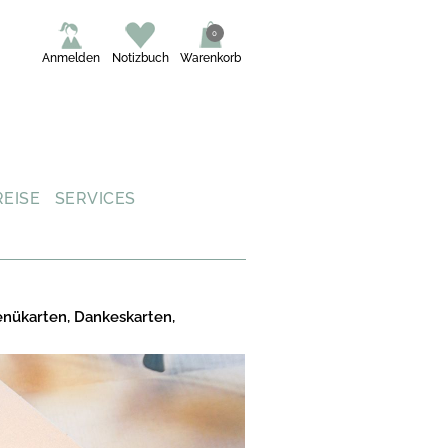
0
Anmelden
Notizbuch
Warenkorb
REISE
SERVICES
enükarten, Dankeskarten,