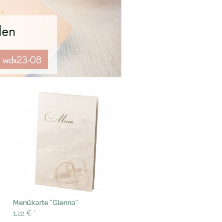
Menükarte "Glenna"
1,22 €
*