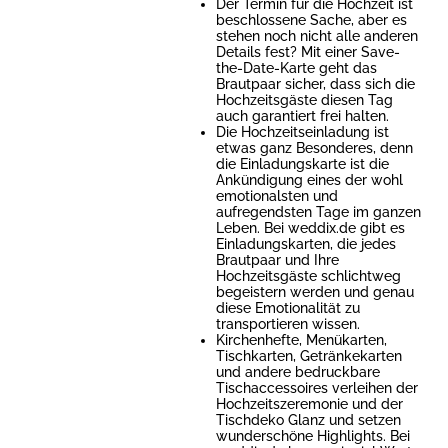
Der Termin für die Hochzeit ist
beschlossene Sache, aber es
stehen noch nicht alle anderen
Details fest? Mit einer Save-
the-Date-Karte geht das
Brautpaar sicher, dass sich die
Hochzeitsgäste diesen Tag
auch garantiert frei halten.
Die Hochzeitseinladung ist
etwas ganz Besonderes, denn
die Einladungskarte ist die
Ankündigung eines der wohl
emotionalsten und
aufregendsten Tage im ganzen
Leben. Bei weddix.de gibt es
Einladungskarten, die jedes
Brautpaar und Ihre
Hochzeitsgäste schlichtweg
begeistern werden und genau
diese Emotionalität zu
transportieren wissen.
Kirchenhefte, Menükarten,
Tischkarten, Getränkekarten
und andere bedruckbare
Tischaccessoires verleihen der
Hochzeitszeremonie und der
Tischdeko Glanz und setzen
wunderschöne Highlights. Bei