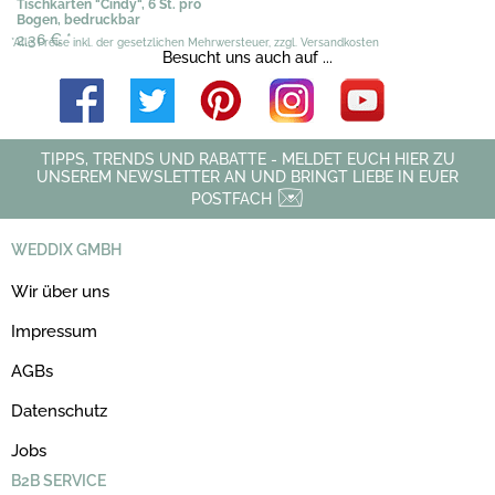
Tischkarten "Cindy", 6 St. pro
Bogen, bedruckbar
2,36 €
*
*Alle Preise inkl. der gesetzlichen Mehrwersteuer, zzgl. Versandkosten
Besucht uns auch auf ...
TIPPS, TRENDS UND RABATTE - MELDET EUCH HIER ZU
UNSEREM NEWSLETTER AN UND BRINGT LIEBE IN EUER
POSTFACH
WEDDIX GMBH
Wir über uns
Impressum
AGBs
Datenschutz
Jobs
B2B SERVICE