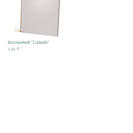
Kirchenheft "Lisbeth"
2,45 €
*