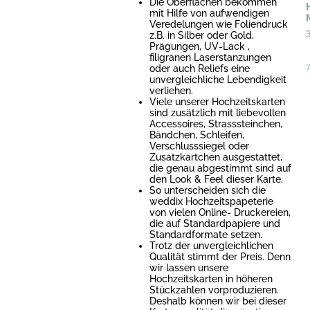
Die Oberflächen bekommen
mit Hilfe von aufwendigen
Veredelungen wie Foliendruck
z.B. in Silber oder Gold,
Prägungen, UV-Lack ,
filigranen Laserstanzungen
oder auch Reliefs eine
*
unvergleichliche Lebendigkeit
verliehen.
Viele unserer Hochzeitskarten
sind zusätzlich mit liebevollen
Accessoires, Strasssteinchen,
Bändchen, Schleifen,
Verschlusssiegel oder
Zusatzkartchen ausgestattet,
die genau abgestimmt sind auf
den Look & Feel dieser Karte.
So unterscheiden sich die
weddix Hochzeitspapeterie
von vielen Online- Druckereien,
die auf Standardpapiere und
Standardformate setzen.
Trotz der unvergleichlichen
Qualität stimmt der Preis. Denn
wir lassen unsere
Hochzeitskarten in höheren
Stückzahlen vorproduzieren.
Deshalb können wir bei dieser