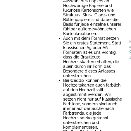
Auswahl des Papiers an.
Hochwertige Papiere und
luxuriöse Kartonsorten wie
Struktur-, Skin-, Glanz- und
Büttenpapiere sind dabei die
Basis für jede einzelne unserer
fühlbar außergewöhnlichen
Kartenkreationen.
Auch mit dem Format setzen
Sie ein erstes Statement. Statt
klassischen A5 oder A6
d
Formaten ist es uns wichtig,
dass die Brautleute
Hochzeitskarten erhalten, die
allein durch ihr Form das
Besondere dieses Anlasses
unterstreichen.
Bei weddix können die
Hochzeitskarten auch farblich
auf den Hochzeitsstil
abgestimmt werden. Wir
setzen nicht nur auf klassische
Farbtone, sondern sind auch
immer auf der Suche nach
Farbtrends, die jede
Hochzeitsdeko gekonnt
unterstreichen und
komplementieren.