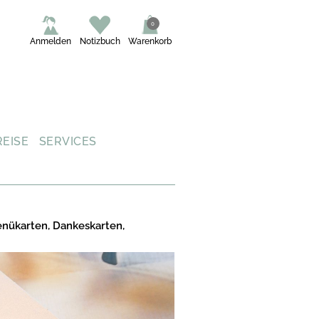
0
Anmelden
Notizbuch
Warenkorb
REISE
SERVICES
enükarten, Dankeskarten,