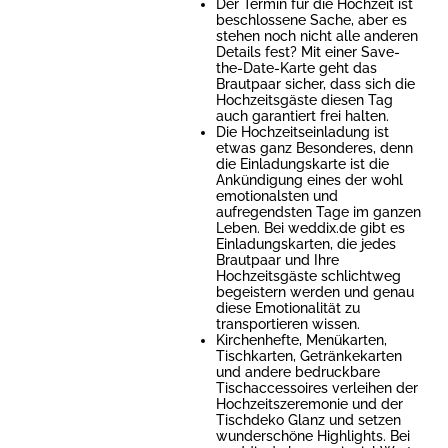
Der Termin für die Hochzeit ist
beschlossene Sache, aber es
stehen noch nicht alle anderen
Details fest? Mit einer Save-
the-Date-Karte geht das
Brautpaar sicher, dass sich die
Hochzeitsgäste diesen Tag
auch garantiert frei halten.
Die Hochzeitseinladung ist
etwas ganz Besonderes, denn
die Einladungskarte ist die
Ankündigung eines der wohl
emotionalsten und
aufregendsten Tage im ganzen
Leben. Bei weddix.de gibt es
Einladungskarten, die jedes
Brautpaar und Ihre
Hochzeitsgäste schlichtweg
begeistern werden und genau
diese Emotionalität zu
transportieren wissen.
Kirchenhefte, Menükarten,
Tischkarten, Getränkekarten
und andere bedruckbare
Tischaccessoires verleihen der
Hochzeitszeremonie und der
Tischdeko Glanz und setzen
wunderschöne Highlights. Bei