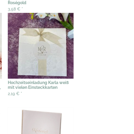
Roségold
3,58 €
*
Hochzeitseinladung Karla weiß
,
mit vielen Einsteckkarten
2,19 €
*