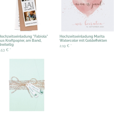
Hochzeitseinladung "Fabiola"
Hochzeitseinladung Marita
aus Kraftpapier, am Band,
Watercolor mit Goldeffekten
reiteilig
2,19 €
*
1,53 €
*