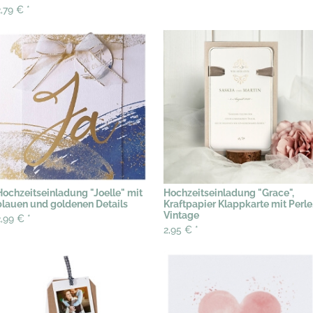
2,79 €
*
Hochzeitseinladung "Joelle" mit
Hochzeitseinladung "Grace",
blauen und goldenen Details
Kraftpapier Klappkarte mit Perle
Vintage
2,99 €
*
2,95 €
*