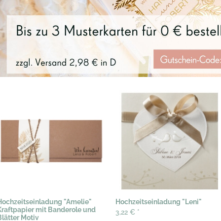
Hochzeitseinladung "Amelie"
Hochzeitseinladung "Leni"
Kraftpapier mit Banderole und
3,22 €
*
Blätter Motiv