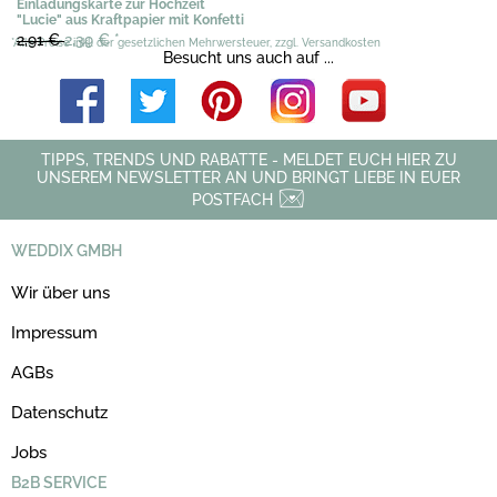
Einladungskarte zur Hochzeit
"Lucie" aus Kraftpapier mit Konfetti
2,91 €
2,39 €
*
*Alle Preise inkl. der gesetzlichen Mehrwersteuer, zzgl. Versandkosten
Besucht uns auch auf ...
TIPPS, TRENDS UND RABATTE - MELDET EUCH HIER ZU
UNSEREM NEWSLETTER AN UND BRINGT LIEBE IN EUER
POSTFACH
WEDDIX GMBH
Wir über uns
Impressum
AGBs
Datenschutz
Jobs
B2B SERVICE