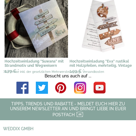
Hochzeitseinladung "Suwana" mit
Hochzeitseinladung "Eva" rustikal
Strandmotiv und Wegweisern
mit Holzpfeilen, mehrteilig, Vintage
1,79 €
*
1,99 €
*
*Alle Preise inkl. der gesetzlichen Mehrwersteuer, zzgl. Versandkosten
Besucht uns auch auf ...
TIPPS, TRENDS UND RABATTE - MELDET EUCH HIER ZU
UNSEREM NEWSLETTER AN UND BRINGT LIEBE IN EUER
POSTFACH
WEDDIX GMBH