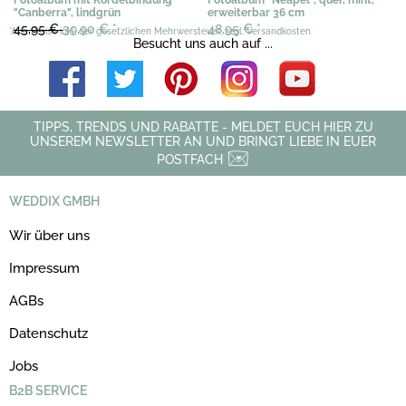
"Canberra", lindgrün
erweiterbar 36 cm
45,95 €
39,90 €
*
48,95 €
*
*Alle Preise inkl. der gesetzlichen Mehrwersteuer, zzgl. Versandkosten
Besucht uns auch auf ...
TIPPS, TRENDS UND RABATTE - MELDET EUCH HIER ZU
UNSEREM NEWSLETTER AN UND BRINGT LIEBE IN EUER
POSTFACH
WEDDIX GMBH
Wir über uns
Impressum
AGBs
Datenschutz
Jobs
B2B SERVICE