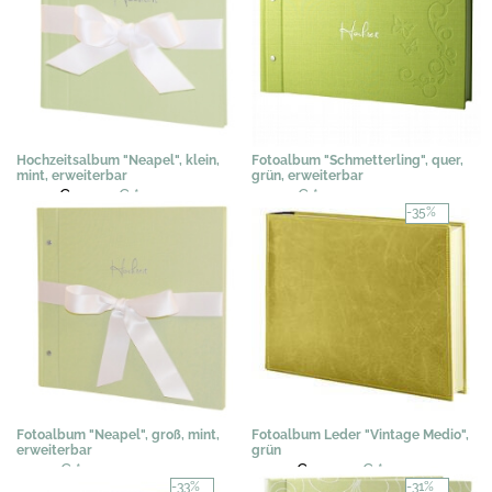
Hochzeitsalbum "Neapel", klein,
Fotoalbum "Schmetterling", quer,
mint, erweiterbar
grün, erweiterbar
49,75 €
39,99 €
*
54,00 €
*
-35%
Fotoalbum "Neapel", groß, mint,
Fotoalbum Leder "Vintage Medio",
erweiterbar
grün
53,95 €
*
171,22 €
110,90 €
*
-33%
-31%