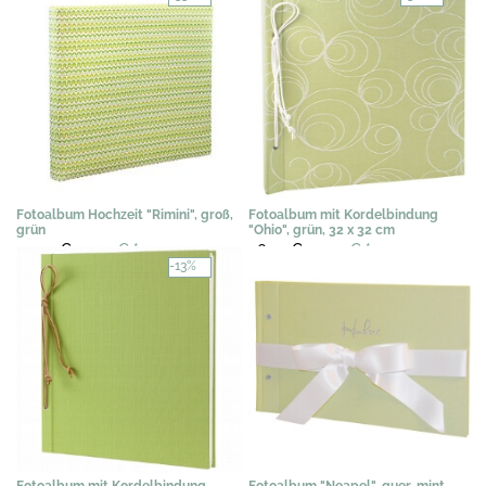
Fotoalbum Hochzeit "Rimini", groß,
Fotoalbum mit Kordelbindung
grün
"Ohio", grün, 32 x 32 cm
44,50 €
29,95 €
*
46,95 €
32,50 €
*
-13%
Fotoalbum mit Kordelbindung
Fotoalbum "Neapel", quer, mint,