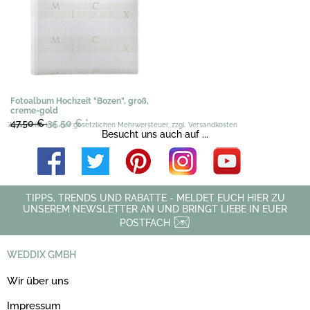
Fotoalbum Hochzeit "Bozen", groß,
creme-gold
47,50 €
35,50 €
*
*Alle Preise inkl. der gesetzlichen Mehrwersteuer, zzgl. Versandkosten
Besucht uns auch auf ...
TIPPS, TRENDS UND RABATTE - MELDET EUCH HIER ZU
UNSEREM NEWSLETTER AN UND BRINGT LIEBE IN EUER
POSTFACH
WEDDIX GMBH
Wir über uns
Impressum