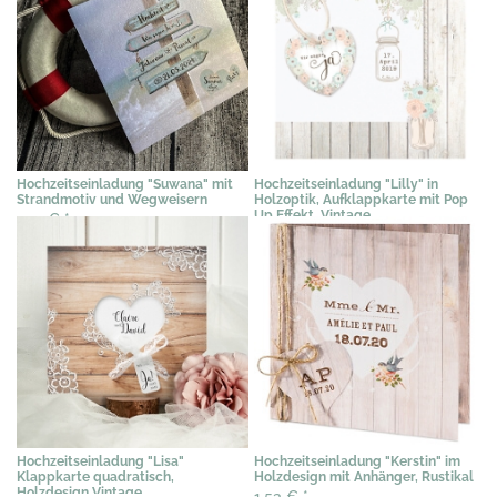
Hochzeitseinladung "Suwana" mit
Hochzeitseinladung "Lilly" in
Strandmotiv und Wegweisern
Holzoptik, Aufklappkarte mit Pop
Up Effekt, Vintage
1,79 €
*
2,35 €
*
Hochzeitseinladung "Lisa"
Hochzeitseinladung "Kerstin" im
Klappkarte quadratisch,
Holzdesign mit Anhänger, Rustikal
Holzdesign Vintage
1,53 €
*