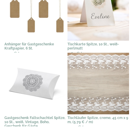
Anhänger für Gastgeschenke
Tischkarte Spitze, 10 St., weiß-
Kraftpapier, 6 St.
perlmutt
3,59 €
*
4,62 €
*
Gastgeschenk Faltschachtel Spitze,
Tischläufer Spitze, creme, 45 cm x 9
10 St., weiß, Vintage, Boho,
m, (5.79 € / m)
Geschenk für Gäste
51,19 €
*
5,08 €
*