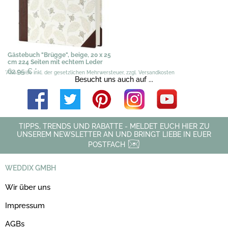
Gästebuch "Brügge", beige, 20 x 25
cm 224 Seiten mit echtem Leder
62,95 €
*
*Alle Preise inkl. der gesetzlichen Mehrwersteuer, zzgl. Versandkosten
Besucht uns auch auf ...
TIPPS, TRENDS UND RABATTE - MELDET EUCH HIER ZU
UNSEREM NEWSLETTER AN UND BRINGT LIEBE IN EUER
POSTFACH
WEDDIX GMBH
Wir über uns
Impressum
AGBs