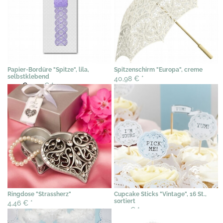
Papier-Bordüre "Spitze", lila,
Spitzenschirm "Europa", creme
selbstklebend
40,98 €
*
9,22 €
7,45 €
*
Ringdose "Strassherz"
Cupcake Sticks "Vintage", 16 St.,
sortiert
4,46 €
*
5,03 €
*