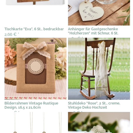
Tischkarte "Eva", 6 St., bedruckbar
Anhänger für Gastgeschenke
"Holzherzen" mit Schnur, 6 St.
2,66 €
*
3,69 €
*
Bilderrahmen Vintage Rustique
Stuhldeko "Rose", 2 St., creme,
Design, 16,5 x 21,6cm
Vintage Deko Hochzeit
9,99 €
*
9,18 €
*