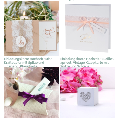
3,33 €
*
Einladungskarte Hochzeit "Mia"
Einladungskarte Hochzeit "Lucille",
Kraftpapier mit Spitze und
apricot, Vintage Klappkarte mit
Juteband, Klappkarte
Spitze und Schleife
2,76 €
*
3,48 €
*