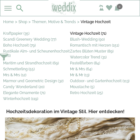
0
>
>
>
Home
Shop
Themen, Motive & Trends
Vintage Hochzeit
Kraftpapier (35)
Vintage Hochzeit (71)
Scandi Greenery Wedding (77)
Blush-Wedding (90)
Boho Hochzeit (79)
Romantisch mit Herzen (151)
Rustikale Alm- und Scheunenhochzeit
Zartes Blüten Muster (89)
(126)
Watercolor Trend (31)
Maritim und Strandhochzeit (69)
Pastellfarben (84)
Schmetterling (55)
Mr & Mrs (64)
Mrs & Mrs (12)
Mr & Mr (13)
Marmor und Geometric Design (32)
Outdoor- und Gartenhochzeit (113)
Candy Wonderland (20)
Moustache (5)
Elegante Ornamente (71)
Retro Hochzeit (25)
Winterhochzeit (119)
Hochzeitsdekoration im Vintage Stil. Hier entdecken!