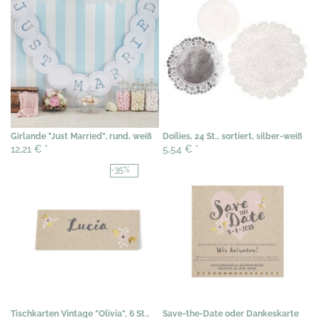
Girlande "Just Married", rund, weiß
Doilies, 24 St., sortiert, silber-weiß
12,21 €
*
5,54 €
*
-35%
Tischkarten Vintage "Olivia", 6 St.,
Save-the-Date oder Dankeskarte