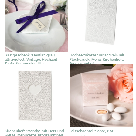
Gastgeschenk "Hestia", grau,
Hochzeitskarte "Jana" Weiß mit
ultraviolett, Vintage, Hochzeit
Flockdruck, Menü, Kirchenheft,
Taufe, Kommunion, lila
Programmheft
2,31 €
*
2,00 €
*
Kirchenheft "Mandy" mit Herz und
Faltschachtel "Jana", 2 St.
Spitze, Menükarte, Programmheft,