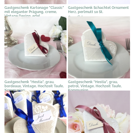
Gastgeschenk Kartonage "Classic"
Gastgeschenk Schachtel Ornament
mit eleganter Prägung, creme,
Herz, perlmutt 10 St.
Vintage Design, edel
6,10 €
*
0,56 €
*
Gastgeschenk "Hestia", grau,
Gastgeschenk "Hestia", grau,
bordeaux, Vintage, Hochzeit Taufe,
petrol, Vintage, Hochzeit Taufe,
Kommunion
Kommunion
2,31 €
*
2,31 €
*