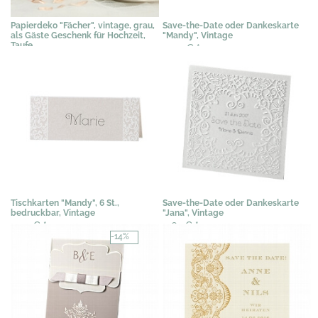
Papierdeko "Fächer", vintage, grau,
Save-the-Date oder Dankeskarte
als Gäste Geschenk für Hochzeit,
"Mandy", Vintage
Taufe
0,40 €
*
2,00 €
*
Tischkarten "Mandy", 6 St.,
Save-the-Date oder Dankeskarte
bedruckbar, Vintage
"Jana", Vintage
3,07 €
*
0,67 €
*
-14%