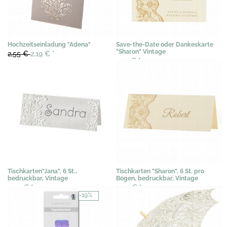
Hochzeitseinladung "Adena"
Save-the-Date oder Dankeskarte
"Sharon" Vintage
2,55 €
2,19 €
*
0,71 €
*
Tischkarten"Jana", 6 St.,
Tischkarten "Sharon", 6 St. pro
bedruckbar, Vintage
Bogen, bedruckbar, Vintage
3,07 €
*
3,07 €
*
-19%