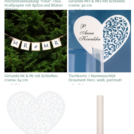
Hochzeitseinladung "Fleur", rosa,
Girlande Mrs & Mrs mit Schleifen,
Kraftpapier mit Spitze und Blüten
creme, 90 cm
Vintage
5,08 €
*
3,89 €
*
Girlande Mr & Mr mit Schleifen,
Tischkarte / Namensschild
creme, 64 cm
Ornament Herz, weiß, perlmutt
5,08 €
*
4,67 €
*