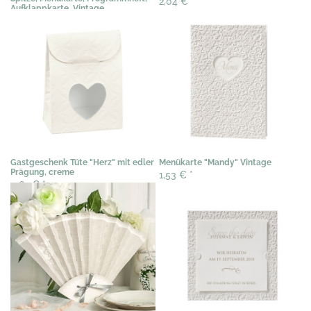
2,04 €
*
Aufklappkarte, Vintage
1,53 €
*
Gastgeschenk Tüte "Herz" mit edler
Menükarte "Mandy" Vintage
Prägung, creme
1,53 €
*
0,67 €
*