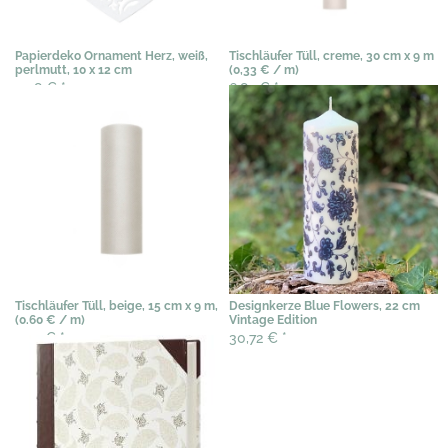
Papierdeko Ornament Herz, weiß,
Tischläufer Tüll, creme, 30 cm x 9 m
perlmutt, 10 x 12 cm
(0,33 € / m)
4,98 €
*
6,82 €
*
Tischläufer Tüll, beige, 15 cm x 9 m,
Designkerze Blue Flowers, 22 cm
(0.60 € / m)
Vintage Edition
2,99 €
*
30,72 €
*