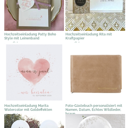
Hochzeitseinladung Patty Boho
Hochzeitseinladung Rita mit
Style mit Leinenband
Kraftpapier
2,19 €
*
2,49 €
*
Hochzeitseinladung Marita
Foto-Gästebuch personalisiert mit
Watercolor mit Goldeffekten
Namen, Datum, Echtes Wildleder,
braun
2,19 €
*
285,90 €
*