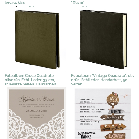
bedruckbar
"Olivia"
3,07 €
1,99 €
*
0,46 €
*
Fotoalbum Croco Quadrato
Fotoalbum "Vintage Quadrato", oliv
olivgrün, Echt-Leder, 33 cm,
grün, Echtleder, Handarbeit, 50
schwarze Seiten, Handarbeit
Seiten
183,63 €
*
189,78 €
*