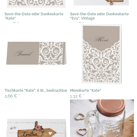
Save-the-Date oder Dankeskarte
Save-the-Date oder Dankeskarte
"Kate"
"Eva", Vintage
1,12 €
*
1,12 €
*
Tischkarte "Kate", 6 St., bedruckbar
Menükarte "Kate"
2,66 €
*
1,32 €
*