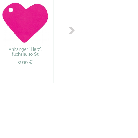
Anhänger "Herz",
Anhänger "Herz", lila, 10
Anh
fuchsia, 10 St.
St.
0,99 €
0,99 €