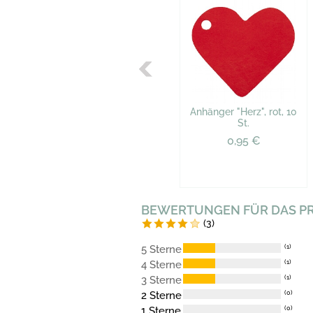
Anhänger "Herz", rot, 10
St.
0,95 €
BEWERTUNGEN FÜR DAS P
(3)
5 Sterne
(1)
4 Sterne
(1)
3 Sterne
(1)
2 Sterne
(0)
1 Sterne
(0)