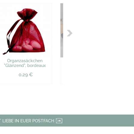
Organzasäckchen
Spardose
Gas
"Glänzend", bordeaux
"Hochzeitsflieger"
"
0,29 €
19,44 €
 LIEBE IN EUER POSTFACH