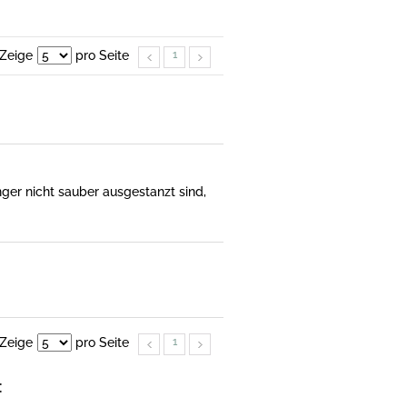
Zeige
pro Seite
1
änger nicht sauber ausgestanzt sind,
Zeige
pro Seite
1
: